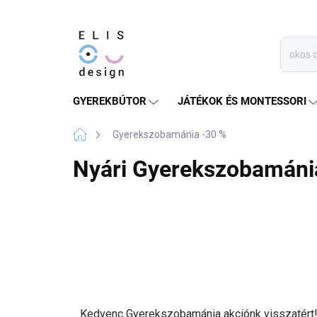
Ugrás
a
fő
tartalomhoz
GYEREKBÚTOR
JÁTÉKOK ÉS MONTESSORI
Kezdőlap
Gyerekszobamánia -30 %
Nyári Gyerekszobamáni
Kedvenc Gyerekszobamánia akciónk visszatért!