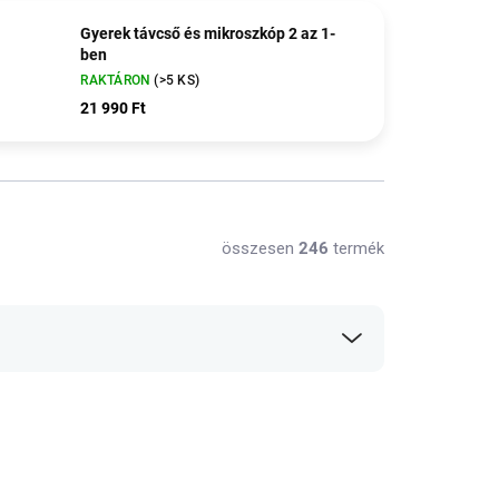
Gyerek távcső és mikroszkóp 2 az 1-
ben
RAKTÁRON
(>5 KS)
21 990 Ft
összesen
246
termék
30% KEDVEZMÉNY A
NYAR30 KÓDDAL
SALECODE:NYAR30:30:%