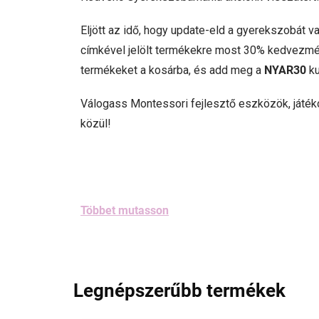
Eljött az idő, hogy update-eld a gyerekszobát v
címkével jelölt termékekre most 30% kedvezmén
termékeket a kosárba, és add meg a
NYAR30
ku
Válogass Montessori fejlesztő eszközök, játék
közül!
Többet mutasson
Legnépszerűbb termékek