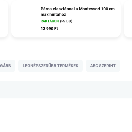
Párna elasztánnal a Montessori 100 cm
max hintához
RAKTÁRON
(>5 DB)
13 990 Ft
ÁGÁBB
LEGNÉPSZERŰBB TERMÉKEK
ABC SZERINT
30% KEDVEZMÉNY A
NYAR30 KÓDDAL
SALECODE:NYAR30:30:%