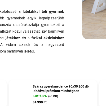
ökéletessé a
labdákkal teli gyermek
alabb gyermekek egyik legnépszerűbb
súszda elszórakoztatja gyermekeit a
ltozat közül választhat, így bármilyen
venc
játékhoz
és a
fizikai aktivitáshoz
 A vidám színek és a nagyszerű
om bármilyen jelétől.
Száraz gyerekmedence 90x30 200 db
labdával prémium minőségben
RAKTÁRON
(>5 DB)
34 990 Ft