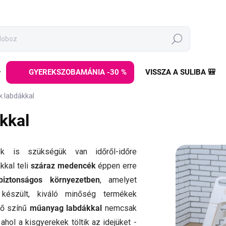
Keresés
GYEREKSZOBAMÁNIA -30 %
VISSZA A SULIBA 🎒
 labdákkal
kkal
k is szükségük van időről-időre
kkal teli
száraz medencék
éppen erre
iztonságos környezetben
, amelyet
l készült, kiváló minőség termékek
ő színű
műanyag labdákkal
nemcsak
hol a kisgyerekek töltik az idejüket -