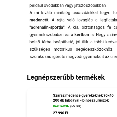
például óvodákban vagy játszószobákban.
A mi kiváló minőség csúszdánkkal tegye t
medencét
. A rajta való lovaglás a legfiat
"adrenalin-sportja"
. A kis, biztonságos fa c
gyermekszobában és a
kertben
is. Négy színvá
belső térbe beépíthető, jól illik a többi ked
szükséges motorikus segédeszközökhöz.
szórakozás ígérete megvédi gyermekeit az unal
Legnépszerűbb termékek
Száraz medence gyerekeknek 90x40
200 db labdával - Dinoszauruszok
RAKTÁRON
(>5 DB)
27 990 Ft