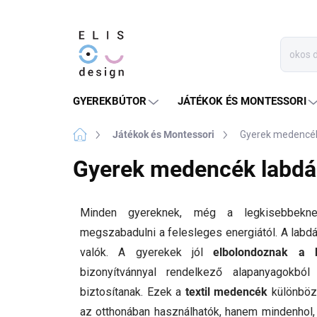
Ugrás
a
fő
tartalomhoz
GYEREKBÚTOR
JÁTÉKOK ÉS MONTESSORI
Kezdőlap
Játékok és Montessori
Gyerek medencék
Gyerek medencék labdá
Minden gyereknek, még a legkisebbekne
megszabadulni a felesleges energiától. A labdá
valók. A gyerekek jól
elbolondoznak a b
bizonyítvánnyal rendelkező alapanyagokbó
biztosítanak. Ezek a
textil medencék
különböz
az otthonában használhatók, hanem mindenhol, a