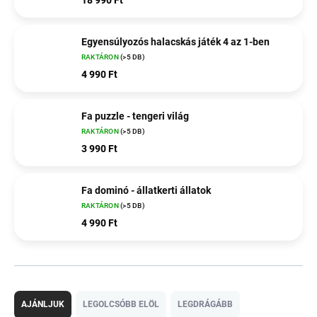
Egyensúlyozós halacskás játék 4 az 1-ben
RAKTÁRON
(>5 DB)
4 990 Ft
Fa puzzle - tengeri világ
RAKTÁRON
(>5 DB)
3 990 Ft
Fa dominó - állatkerti állatok
RAKTÁRON
(>5 DB)
4 990 Ft
T
e
AJÁNLJUK
LEGOLCSÓBB ELÖL
LEGDRÁGÁBB