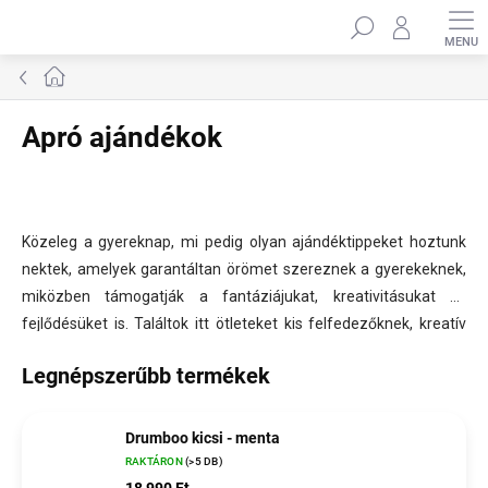
Ugrás
Keresés
a
fő
tartalomhoz
Kezdőlap
Apró ajándékok
Közeleg a gyereknap, mi pedig olyan ajándéktippeket hoztunk
nektek, amelyek garantáltan örömet szereznek a gyerekeknek,
miközben támogatják a fantáziájukat, kreativitásukat és
fejlődésüket is. Találtok itt ötleteket kis felfedezőknek, kreatív
lelkeknek és aktív gyerekeknek egyaránt. Válasszatok olyan
Legnépszerűbb termékek
játékokat, amelyekkel rengeteg örömteli pillanatot élhetnek át
otthon és a szabadban is.
Drumboo kicsi - menta
RAKTÁRON
(>5 DB)
18 990 Ft