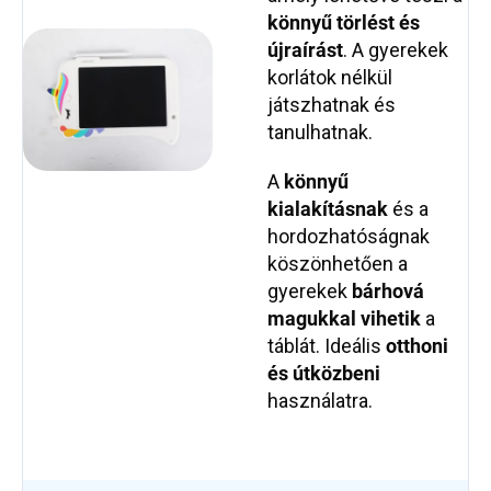
könnyű törlést és
újraírást
. A gyerekek
korlátok nélkül
játszhatnak és
tanulhatnak.
A
könnyű
kialakításnak
és a
hordozhatóságnak
köszönhetően a
gyerekek
bárhová
magukkal vihetik
a
táblát. Ideális
otthoni
és útközbeni
használatra.