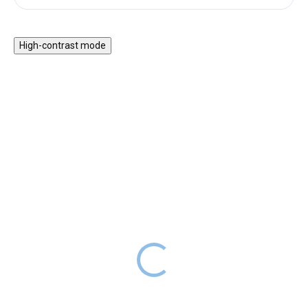
High-contrast mode
30% KEDVEZMÉNY A
30% KEDVEZMÉNY A
NYAR30 KÓDDAL
NYAR30 KÓDDAL
SALECODE:NYAR30:30:%
SALECODE:NYAR30:30:%
Fa dominó - állatkerti
Fa puzzle - tengeri világ
állatok
3 990 Ft
RAKTÁRON
4 990 Ft
RAKTÁRON
A kedvezményes ár
2793 Ft
, kód:
NYAR30
A kedvezményes ár
3493 Ft
, kód:
NYAR30