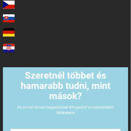
Szeretnél többet és
hamarabb tudni, mint
mások?
Az e-mail címed megadásával elfogadod az adatvédelmi
feltételeket