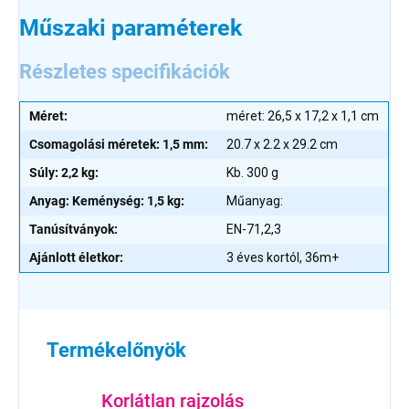
Műszaki paraméterek
Részletes specifikációk
Méret:
méret: 26,5 x 17,2 x 1,1 cm
Csomagolási méretek: 1,5 mm:
20.7 x 2.2 x 29.2 cm
Súly: 2,2 kg:
Kb. 300 g
Anyag: Keménység: 1,5 kg:
Műanyag:
Tanúsítványok:
EN-71,2,3
Ajánlott életkor:
3 éves kortól, 36m+
Termékelőnyök
Korlátlan rajzolás