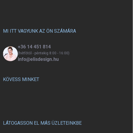
á
építsenek. A kinetikus homok
b
ugyanolyan érzetű, mint a
l
hagyományos finom homok, de
könnyebben formázható. A
é
varázshomokkal való játék
c
MI ITT VAGYUNK AZ ÖN SZÁMÁRA
javítja a finommotorikus
készségeket, fejleszti a
+36 14 451 814
képzelőerőt és a kreativitást.
(hétfőtől - péntekig 8:00 - 16:00)
info@elisdesign.hu
KÖVESS MINKET
LÁTOGASSON EL MÁS ÜZLETEINKBE