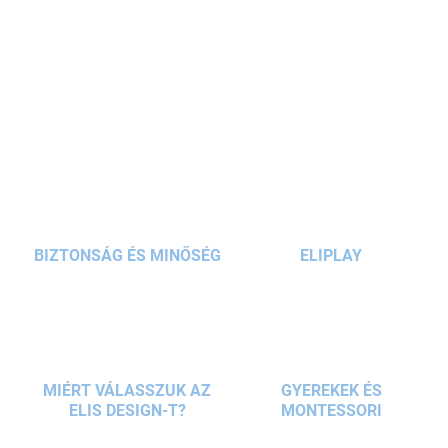
kedvence
lesz, aki már igazán szerentne magának egy
"
tablet
et", de még nem kaphat igazit. Rajztáblájával fejlesztheti
kreativitását és fantáziáját, eredeti
színes képeket rajzolhat,
RÉSZLETES INFORMÁCIÓ
írhat
, vagy
újra meg újra megismerkedhet betűkkel, számokkal
,
a táblagép tehát ideális
oktató játék
. Az eredeti
unikornis alakú
KÉRDÉS
dizájn
vonzó megjelenést kölcsönöz a játéknak.
BIZTONSÁG ÉS MINŐSÉG
ELIPLAY
MIÉRT VÁLASSZUK AZ
GYEREKEK ÉS
ELIS DESIGN-T?
MONTESSORI