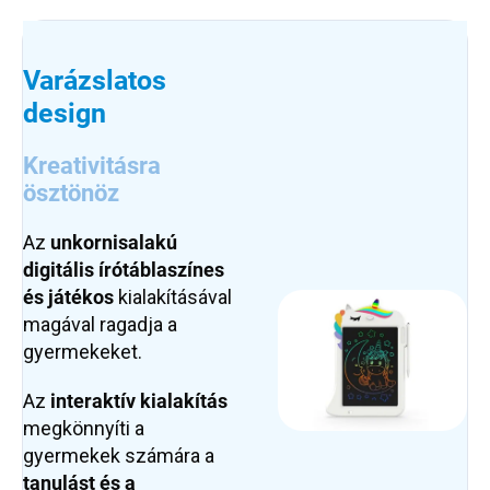
Varázslatos
design
Kreativitásra
ösztönöz
Az
unkornis
alakú
digitális
írótábla
színes
és játékos
kialakításával
magával ragadja a
gyermekeket.
Az
interaktív kialakítás
megkönnyíti a
gyermekek számára a
tanulást és a