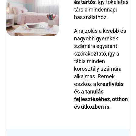
és tartós
, így tökéletes
társ a mindennapi
használathoz.
A rajzolás a kisebb és
nagyobb gyerekek
számára egyaránt
szórakoztató, így a
tábla minden
korosztály számára
alkalmas. Remek
eszköz a
kreativitás
és a tanulás
fejlesztéséhez
,
otthon
és útközben is
.