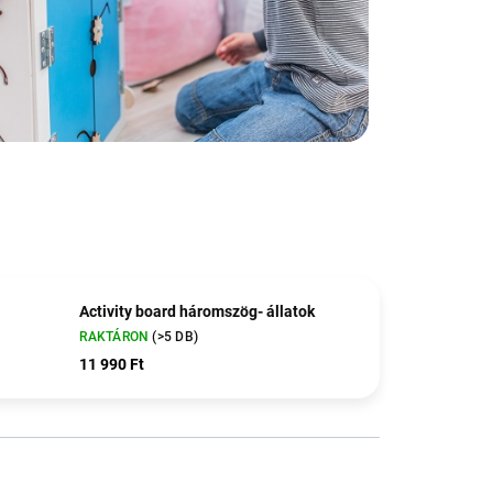
Activity board háromszög- állatok
RAKTÁRON
(>5 DB)
11 990 Ft