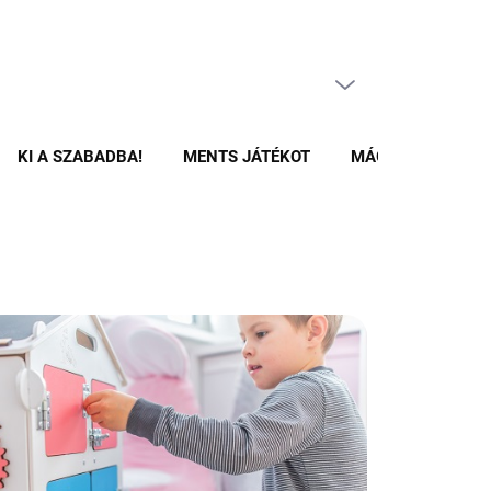
ÜRES KOSÁR
KOSÁR
KI A SZABADBA!
MENTS JÁTÉKOT
MÁGNESES ÉPÍTŐ