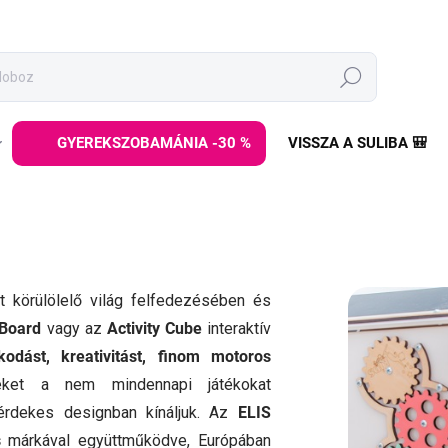
Keresés
GYEREKSZOBAMÁNIA -30 %
VISSZA A SULIBA 🎒
t körülölelő világ felfedezésében és
 Board
vagy az
Activity Cube
interaktív
kodást, kreativitást, finom motoros
eket a nem mindennapi játékokat
érdekes designban kínáljuk. Az
ELIS
s
márkával együttműködve, Európában