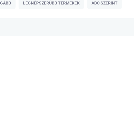
ÁGÁBB
LEGNÉPSZERŰBB TERMÉKEK
ABC SZERINT
VISSZA A SULIBA