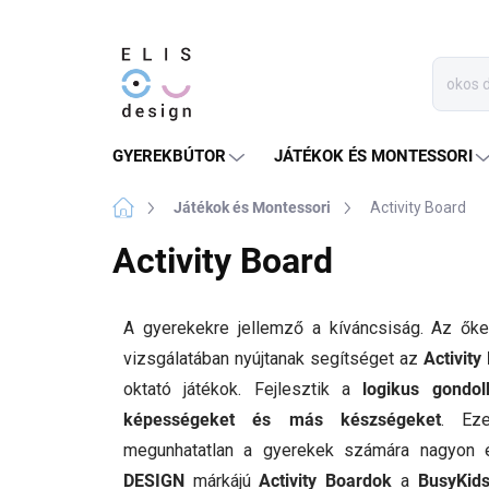
Ugrás
a
fő
tartalomhoz
GYEREKBÚTOR
JÁTÉKOK ÉS MONTESSORI
Kezdőlap
Játékok és Montessori
Activity Board
Activity Board
A gyerekekre jellemző a kíváncsiság. Az őke
vizsgálatában nyújtanak segítséget az
Activity
oktató játékok. Fejlesztik a
logikus gondol
képességeket és más készségeket
. Ez
megunhatatlan a gyerekek számára nagyon 
DESIGN
márkájú
Activity Boardok
a
BusyKid