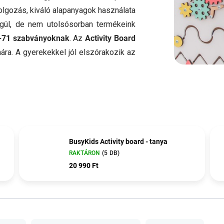
dolgozás, kiváló alapanyagok használata
ül, de nem utolsósorban termékeink
-71 szabványoknak
. Az
Activity Board
ára. A gyerekekkel jól elszórakozik az
BusyKids Activity board - tanya
RAKTÁRON
(5 DB)
20 990 Ft