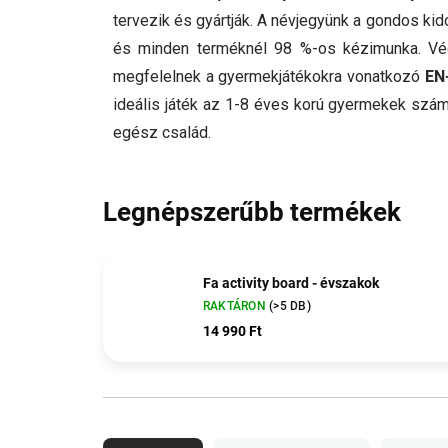
tervezik és gyártják. A névjegyünk a gondos ki
és minden terméknél 98 %-os kézimunka. Vég
megfelelnek a gyermekjátékokra vonatkozó
EN
ideális játék az 1-8 éves korú gyermekek szám
egész család.
Legnépszerűbb termékek
Fa activity board - évszakok
RAKTÁRON
(>5 DB)
14 990 Ft
T