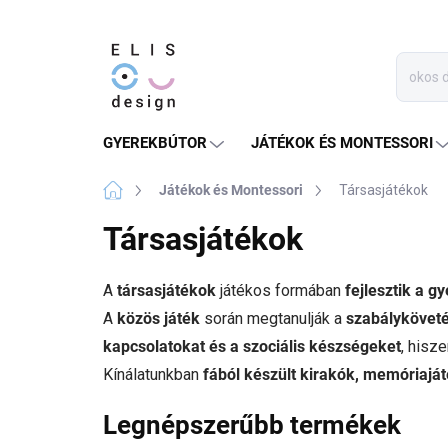
Ugrás
a
fő
tartalomhoz
GYEREKBÚTOR
JÁTÉKOK ÉS MONTESSORI
Kezdőlap
Játékok és Montessori
Társasjátékok
Társasjátékok
A
társasjátékok
játékos formában
fejlesztik a 
A
közös játék
során megtanulják a
szabálykövetés
kapcsolatokat és a szociális készségeket
, hisz
Kínálatunkban
fából készült kirakók, memóriajá
Legnépszerűbb termékek