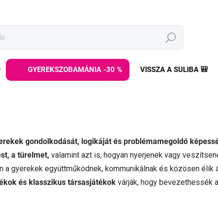
Keresés
GYEREKSZOBAMÁNIA -30 %
VISSZA A SULIBA 🎒
gyerekek gondolkodását, logikáját és problémamegoldó képess
t, a türelmet,
valamint azt is, hogyan nyerjenek vagy veszítse
en a gyerekek együttműködnek, kommunikálnak és közösen élik át
tékok és klasszikus társasjátékok
várják, hogy bevezethessék 