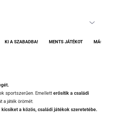
ÜRES KOSÁR
KOSÁR
KI A SZABADBA!
MENTS JÁTÉKOT
MÁGNESES ÉPÍTŐ
égét.
nek sportszerűen. Emellett
erősítik a családi
 a játék örömét.
a
kicsiket a közös, családi játékok szeretetébe.