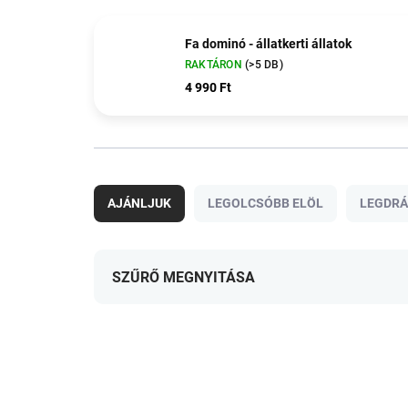
Fa dominó - állatkerti állatok
RAKTÁRON
(>5 DB)
4 990 Ft
T
e
AJÁNLJUK
LEGOLCSÓBB ELÖL
LEGDR
r
m
é
k
SZŰRŐ MEGNYITÁSA
e
k
T
r
e
VISSZA A SULIBA
e
r
n
m
d