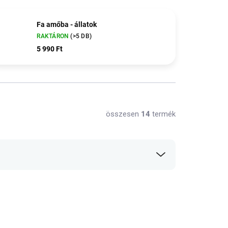
Fa amőba - állatok
RAKTÁRON
(>5 DB)
5 990 Ft
összesen
14
termék
30% KEDVEZMÉNY A
NYAR30 KÓDDAL
SALECODE:NYAR30:30:%