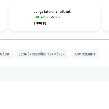
Jenga fatorony - állatok
RAKTÁRON
(>5 DB)
7 990 Ft
ÁGÁBB
LEGNÉPSZERŰBB TERMÉKEK
ABC SZERINT