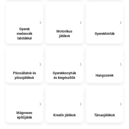
Gyerek
Motorikus
medencék
Gyerekhinták
játékok
labdákkal
Plüssállatok és
Gyerekkonyhák
Hangszerek
plüssjátékok
és kiegészítők
Mágneses
Kreatív játékok
Társasjátékok
építőjáték