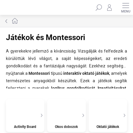
Ugrás
Keresés
a
fő
tartalomhoz
Kezdőlap
Játékok és Montessori
A gyerekekre jellemző a kíváncsiság. Vizsgálják és felfedezik a
körülöttük lévő világot, a saját képességeiket, az eredeti
gondolkodást és a fantáziájuk nagyságát. Ezekhez segítséget
nyújtanak a
Montessori
típusú
interaktív oktató játékok
, amelyek
természetes anyagokból készültek. Ezek a játékok segítik
fejleszteni a gyerekek
logikus gondolkodását, kreativitásukat,
finom motoros képességeiket, figyelmüknek és más
készségeiket.
Mindennapi kiegészítőkkel játszanak,
ismerkednek, fedeznek fel, alakítanak nem megszokott módon,
miközben a gyerekek órákon át elszórakoznak. Tudjon meg
többet a
Montessori misszióról ITT
és
itt pedig egy praktikus
Activity Board
Okos dobozok
Oktató játékok
útmutató a megfelelő szivárvány hinta kiválasztásához
.