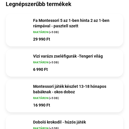
Legnépszerűbb termékek
Fa Montessori 5 az 1-ben hinta 2 az 1-ben
rámpával - pasztell szett
RAKTÁRON
(>5 DB)
29 990 Ft
Vízi varázs zseléfigurák -Tengeri világ
RAKTÁRON
(>5 DB)
6 990 Ft
Montessori játék készlet 13-18⁠ hónapos
babáknak - okos doboz
RAKTÁRON
(>5 DB)
16 990 Ft
Doboló krokodil - húzós játék
RAKTÁRON
(>5 DB)