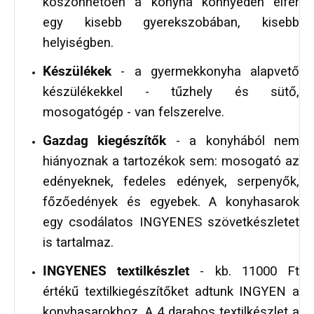
köszönhetően a konyha könnyedén elfér
egy kisebb gyerekszobában, kisebb
helyiségben.
Készülékek
- a gyermekkonyha alapvető
készülékekkel - tűzhely és sütő,
mosogatógép - van felszerelve.
Gazdag kiegészítők
- a konyhából nem
hiányoznak a tartozékok sem: mosogató az
edényeknek, fedeles edények, serpenyők,
főzőedények és egyebek. A konyhasarok
egy csodálatos INGYENES szövetkészletet
is tartalmaz.
INGYENES textilkészlet
- kb. 11000 Ft
értékű textilkiegészítőket adtunk INGYEN a
konyhasarokhoz. A 4 darabos textilkészlet a