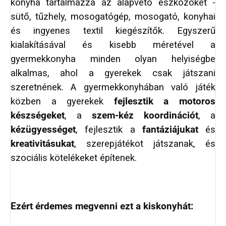
konyha tartalmazza az alapvető eszközöket -
sütő, tűzhely, mosogatógép, mosogató, konyhai
és ingyenes textil kiegészítők. Egyszerű
kialakításával és kisebb méretével a
gyermekkonyha minden olyan helyiségbe
alkalmas, ahol a gyerekek csak játszani
szeretnének. A gyermekkonyhában való játék
közben a gyerekek
fejlesztik a motoros
készségeket
, a
szem-kéz koordinációt
, a
kézügyességet
, fejlesztik a
fantáziájukat
és
kreativitásukat
, szerepjátékot játszanak, és
szociális kötelékeket építenek.
Ezért érdemes megvenni ezt a kiskonyhát: