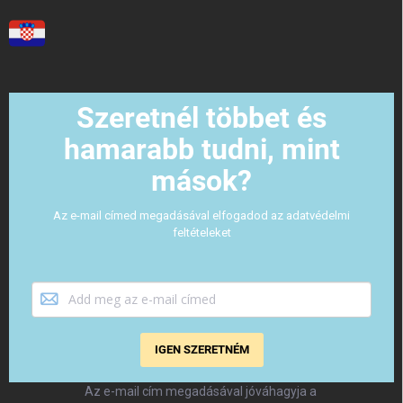
Szeretnél többet és
hamarabb tudni, mint
mások?
Az e-mail címed megadásával elfogadod az adatvédelmi
feltételeket
IGEN SZERETNÉM
Az e-mail cím megadásával jóváhagyja a