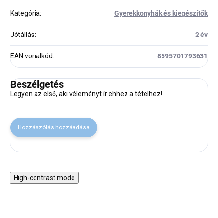
Kategória
:
Gyerekkonyhák és kiegészítők
Jótállás
:
2 év
EAN vonalkód
:
8595701793631
Beszélgetés
Legyen az első, aki véleményt ír ehhez a tételhez!
Hozzászólás hozzáadása
High-contrast mode
30% KEDVEZMÉNY A
30% KEDVEZMÉNY A