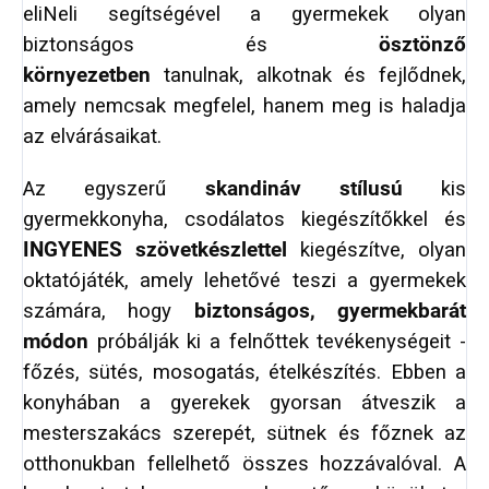
eliNeli segítségével a gyermekek olyan
biztonságos és
ösztönző
környezetben
tanulnak, alkotnak és fejlődnek,
amely nemcsak megfelel, hanem meg is haladja
az elvárásaikat.
Az egyszerű
skandináv stílusú
kis
gyermekkonyha, csodálatos kiegészítőkkel és
INGYENES szövetkészlettel
kiegészítve, olyan
oktatójáték, amely lehetővé teszi a gyermekek
számára, hogy
biztonságos, gyermekbarát
módon
próbálják ki a felnőttek tevékenységeit -
főzés, sütés, mosogatás, ételkészítés. Ebben a
konyhában a gyerekek gyorsan átveszik a
mesterszakács szerepét, sütnek és főznek az
otthonukban fellelhető összes hozzávalóval. A