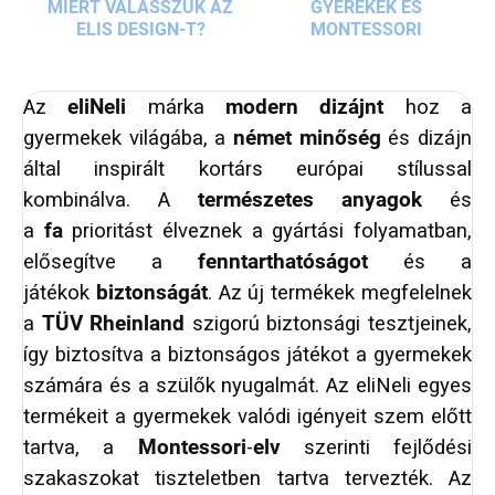
MIÉRT VÁLASSZUK AZ
GYEREKEK ÉS
ELIS DESIGN-T?
MONTESSORI
Az
eliNeli
márka
modern dizájnt
hoz a
gyermekek világába, a
német minőség
és dizájn
által inspirált kortárs európai stílussal
kombinálva. A
természetes anyagok
és
a
fa
prioritást élveznek a gyártási folyamatban,
elősegítve a
fenntarthatóságot
és a
játékok
biztonságát
. Az új termékek megfelelnek
a
TÜV Rheinland
szigorú biztonsági tesztjeinek,
így biztosítva a biztonságos játékot a gyermekek
számára és a szülők nyugalmát. Az eliNeli egyes
termékeit a gyermekek valódi igényeit szem előtt
tartva, a
Montessori
-
elv
szerinti fejlődési
szakaszokat tiszteletben tartva tervezték. Az