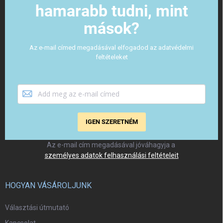
hamarabb tudni, mint
mások?
Az e-mail címed megadásával elfogadod az adatvédelmi
feltételeket
IGEN SZERETNÉM
Az e-mail cím megadásával jóváhagyja a
személyes adatok felhasználási feltételeit
HOGYAN VÁSÁROLJUNK
Választási útmutató
Kapcsolat