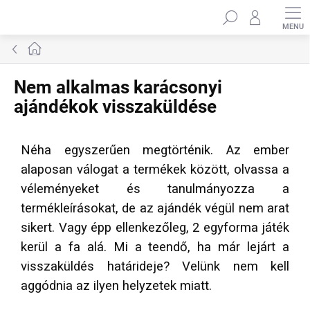
Ugrás
Keresés
a
fő
tartalomhoz
Kezdőlap
Nem alkalmas karácsonyi
ajándékok visszaküldése
Néha egyszerűen megtörténik. Az ember
alaposan válogat a termékek között, olvassa a
véleményeket és tanulmányozza a
termékleírásokat, de az ajándék végül nem arat
sikert. Vagy épp ellenkezőleg, 2 egyforma játék
kerül a fa alá. Mi a teendő, ha már lejárt a
visszaküldés határideje? Velünk nem kell
aggódnia az ilyen helyzetek miatt.