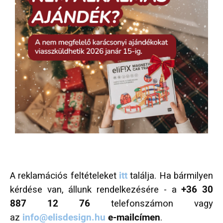
A reklamációs feltételeket
itt
találja. Ha bármilyen
kérdése van, állunk rendelkezésére - a
+36 30
887 12 76
telefonszámon vagy
az
info@elisdesign.hu
e-mailcímen
.