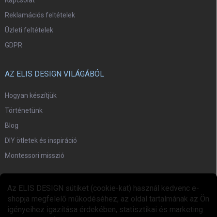
Reklamációs feltételek
Üzleti feltételek
GDPR
AZ ELIS DESIGN VILÁGÁBÓL
Hogyan készítjük
Történetünk
Blog
DIY ötletek és inspiráció
Montessori misszió
EGYÜTTMŰKÖDÉS
Az ELIS DESIGN sütiket (cookie-kat) használ kedvenc e-
shopja megfelelő működéséhez, az oldal tartalmának az Ön
Együttműködési program
igényeihez igazítása érdekében, statisztikai és marketing