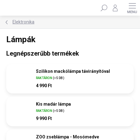
Ugrás
Keresés
a
fő
tartalomhoz
Elektronika
Lámpák
Legnépszerűbb termékek
Szilikon mackólámpa távirányítóval
RAKTÁRON
(>5 DB)
4 990 Ft
Kis madár lámpa
RAKTÁRON
(>5 DB)
9 990 Ft
ZOO zseblámpa - Mosómedve