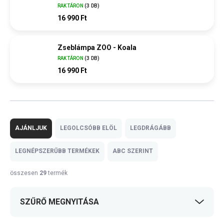
RAKTÁRON
(3 DB)
16 990 Ft
Zseblámpa ZOO - Koala
RAKTÁRON
(3 DB)
16 990 Ft
T
e
AJÁNLJUK
LEGOLCSÓBB ELÖL
LEGDRÁGÁBB
r
m
LEGNÉPSZERŰBB TERMÉKEK
ABC SZERINT
é
k
összesen
29
termék
e
k
SZŰRŐ MEGNYITÁSA
r
e