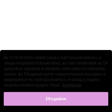
16 990 Ft
Kosárba
A gyermekeknek készült Róka zseblámpa három világítási móddal
rendelkezik: séta mód, olvasó mód és alvó mód. A mágneses fali
tartónak köszönhetően egyszerűen...
ÚJDONSÁG
Az ELIS DESIGN sütiket (cookie-kat) használ kedvenc e-
shopja megfelelő működéséhez, az oldal tartalmának az Ön
igényeihez igazítása érdekében, statisztikai és marketing
célokra. Az Elfogadom gomb megnyomásával hozzájárul a
gyűjtésükhöz és feldolgozásukhoz, mi pedig a legjobb
vásárlási élményt nyújtjuk Önnek.
Beállítások
Elfogadom