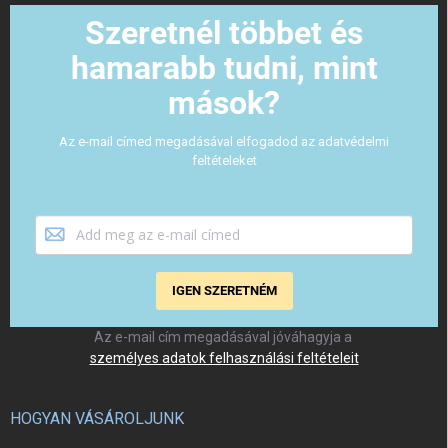
Szeretnél többet és
hamarabb tudni, mint
mások?
Az e-mail címed megadásával elfogadod az adatvédelmi
feltételeket
IGEN SZERETNÉM
Az e-mail cím megadásával jóváhagyja a
személyes adatok felhasználási feltételeit
HOGYAN VÁSÁROLJUNK