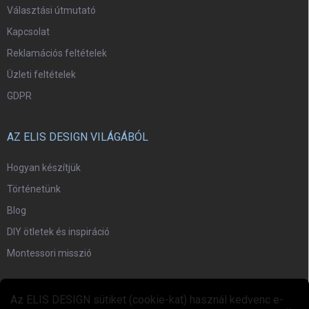
Választási útmutató
Kapcsolat
Reklamációs feltételek
Üzleti feltételek
GDPR
AZ ELIS DESIGN VILÁGÁBÓL
Hogyan készítjük
Történetünk
Blog
DIY ötletek és inspiráció
Montessori misszió
EGYÜTTMŰKÖDÉS
Az ELIS DESIGN sütiket (cookie-kat) használ kedvenc e-