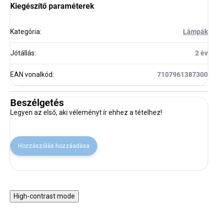
Kiegészítő paraméterek
Kategória
:
Lámpák
Jótállás
:
2 év
EAN vonalkód
:
7107961387300
Beszélgetés
Legyen az első, aki véleményt ír ehhez a tételhez!
Hozzászólás hozzáadása
High-contrast mode