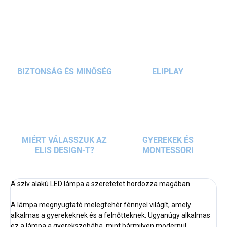
KÉRDÉS
BIZTONSÁG ÉS MINŐSÉG
ELIPLAY
MIÉRT VÁLASSZUK AZ
GYEREKEK ÉS
ELIS DESIGN-T?
MONTESSORI
A szív alakú LED lámpa a szeretetet hordozza magában.
A lámpa megnyugtató melegfehér fénnyel világít, amely
alkalmas a gyerekeknek és a felnőtteknek. Ugyanúgy alkalmas
ez a lámpa a gyerekszobába, mint bármilyen modernül