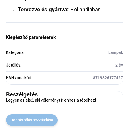
Tervezve és gyártva:
Hollandiában
Kiegészítő paraméterek
Kategória
:
Lámpák
Jótállás
:
2 év
EAN vonalkód
:
8719326177427
Beszélgetés
Legyen az első, aki véleményt ír ehhez a tételhez!
Hozzászólás hozzáadása