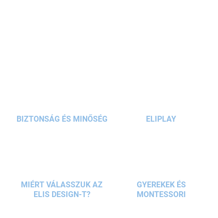
gyerekszobának. A gyermekei barátjává és egy új családtaggá
válik. Mindenki imádni fogja a bársonyosságának és kellemes
fényének köszönhetően. Garantáljuk az eredetit Mr. Maria –tól.
RÉSZLETES INFORMÁCIÓ
KÉRDÉS
BIZTONSÁG ÉS MINŐSÉG
ELIPLAY
MIÉRT VÁLASSZUK AZ
GYEREKEK ÉS
ELIS DESIGN-T?
MONTESSORI