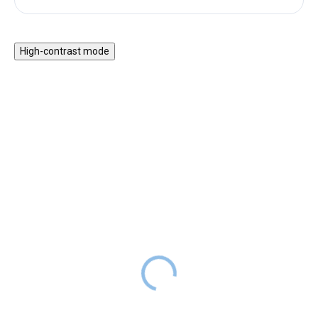
High-contrast mode
VISSZA A SULIBA
VISSZA A SULIBA
Az élet körforgása -
Jungle Panda - köpeny
puzzle gyerekeknek
gyerekeknek
3 990 Ft
2 990 Ft
4 990 Ft
RAKTÁRON
3 990 Ft
RAKTÁRON
A puzzle ideális oktatójáték 3
A kisiskolások ruháját
éves kortól. Az egyes darabok a
könnyedén megóvhatod ezzel a
növények és állatok fejlődési
praktikus, panda‑mintás