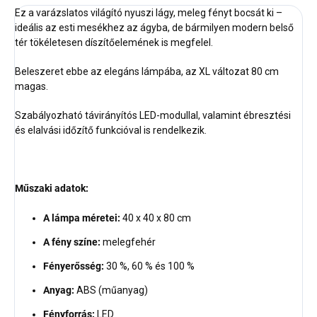
Ez a varázslatos világító nyuszi lágy, meleg fényt bocsát ki –
ideális az esti mesékhez az ágyba, de bármilyen modern belső
tér tökéletesen díszítőelemének is megfelel.
Beleszeret ebbe az elegáns lámpába, az XL változat 80 cm
magas.
Szabályozható távirányítós LED-modullal, valamint ébresztési
és elalvási időzítő funkcióval is rendelkezik.
Műszaki adatok:
A lámpa méretei:
40 x 40 x 80 cm
A fény színe:
melegfehér
Fényerősség:
30 %, 60 % és 100 %
Anyag:
ABS (műanyag)
Fényforrás:
LED