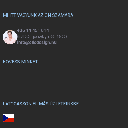
párossá válnak.
l
é
c
MI ITT VAGYUNK AZ ÖN SZÁMÁRA
+36 14 451 814
(hétfőtől - péntekig 8:00 - 16:00)
info@elisdesign.hu
KÖVESS MINKET
LÁTOGASSON EL MÁS ÜZLETEINKBE