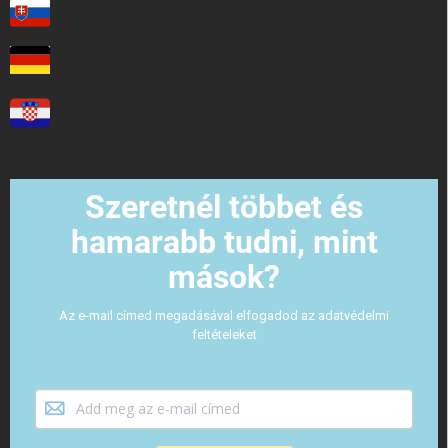
Szeretnél többet és
hamarabb tudni, mint
mások?
Az e-mail címed megadásával elfogadod az adatvédelmi
feltételeket