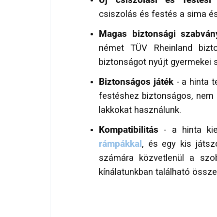
Új csiszolási és festési 
csiszolás és festés a sima és
Magas biztonsági szabván
német TÜV Rheinland bizto
biztonságot nyújt gyermekei 
Biztonságos játék
- a hinta 
festéshez biztonságos, nem 
lakkokat használunk.
Kompatibilitás
- a hinta kie
rámpákkal
, és egy kis játs
számára közvetlenül a szob
kínálatunkban található össze