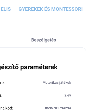
ELIS
GYEREKEK ÉS MONTESSORI
Beszélgetés
gészítő paraméterek
ria
:
Motorikus játékok
s
:
2 év
nalkód
:
8595701794294