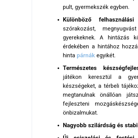
pult, gyermekszék egyben.
Különböző felhasználás
szórakozást, megnyugvás
gyerekeknek. A hintázás 
érdekében a hintához hozzá
hinta
párnák
egyikét.
Természetes készségfejle
játékon keresztül a gye
készségeket, a térbeli tájék
megtanulnak önállóan játsz
fejleszteni mozgáskészség
önbizalmukat.
Nagyobb szilárdság és stabi