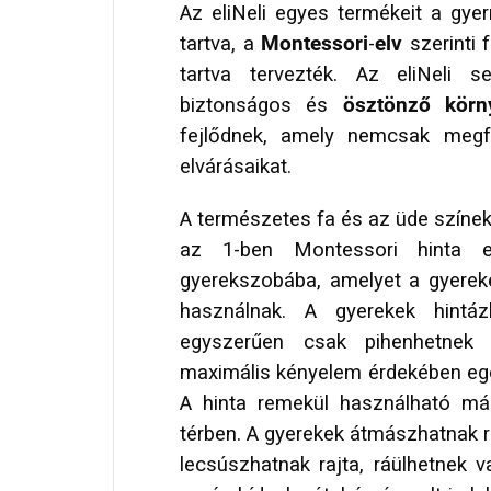
Az eliNeli egyes termékeit a gye
tartva, a
Montessori
-
elv
szerinti 
tartva tervezték. Az eliNeli 
biztonságos és
ösztönző körn
fejlődnek, amely nemcsak megf
elvárásaikat.
A természetes fa és az üde színek
az 1-ben Montessori hinta
gyerekszobába, amelyet a gyere
használnak. A gyerekek hintá
egyszerűen csak pihenhetnek
maximális kényelem érdekében egé
A hinta remekül használható má
térben. A gyerekek átmászhatnak ra
lecsúszhatnak rajta, ráülhetnek 