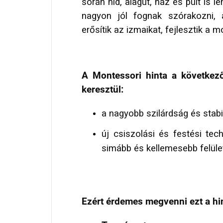
során híd, alagút, ház és pult is l
nagyon jól fognak szórakozni, 
erősítik az izmaikat, fejlesztik a 
A Montessori hinta a következ
keresztül:
a nagyobb szilárdság és stabil
új csiszolási és festési te
simább és kellemesebb felüle
Ezért érdemes megvenni ezt a hin