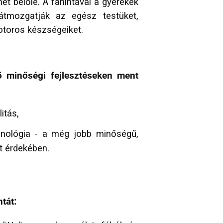
ehet belőle. A fahintával a gyerekek
átmozgatják az egész testüket,
motoros készségeiket.
ő minőségi fejlesztéseken ment
itás,
chnológia - a még jobb minőségű,
t érdekében.
tát: