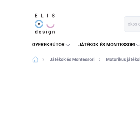
Ugrás
a
fő
tartalomhoz
GYEREKBÚTOR
JÁTÉKOK ÉS MONTESSORI
Kezdőlap
Játékok és Montessori
Motorikus játéko
Nincs értékelés
Ugrás az értékeléshe