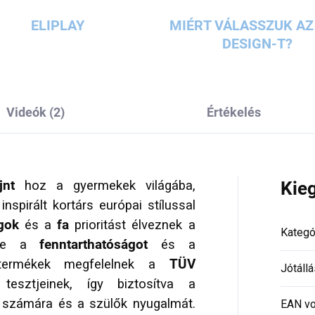
ELIPLAY
MIÉRT VÁLASSZUK AZ 
DESIGN-T?
Videók (2)
Értékelés
jnt
hoz a gyermekek világába,
Kie
inspirált kortárs európai stílussal
gok
és a
fa
prioritást élveznek a
Kategó
ítve a
fenntarthatóságot
és a
ermékek megfelelnek a
TÜV
Jótállá
tesztjeinek, így biztosítva a
 számára és a szülők nyugalmát.
EAN vo