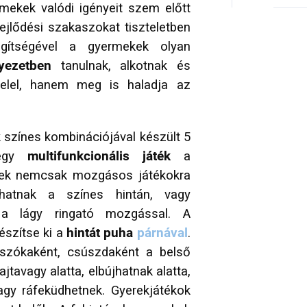
rmekek valódi igényeit szem előtt
fejlődési szakaszokat tiszteletben
segítségével a gyermekek olyan
yezetben
tanulnak, alkotnak és
elel, hanem meg is haladja az
 színes kombinációjával készült 5
 egy
multifunkcionális játék
a
kek nemcsak mozgásos játékokra
zhatnak a színes hintán, vagy
 a lágy ringató mozgással. A
szítse ki a
hintát puha
párnával
.
szókaként, csúszdaként a belső
jtavagy alatta, elbújhatnak alatta,
vagy ráfeküdhetnek. Gyerekjátékok