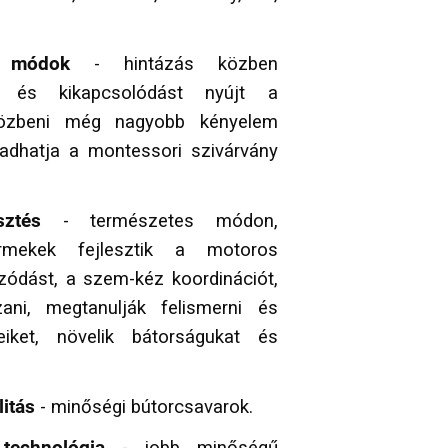
i módok
- hintázás közben
t és kikapcsolódást nyújt a
közbeni még nagyobb kényelem
adhatja a montessori szivárvány
sztés
- természetes módon,
rmekek fejlesztik a motoros
ozódást, a szem-kéz koordinációt,
ani, megtanulják felismerni és
eiket, növelik bátorságukat és
litás
- minőségi bútorcsavarok.