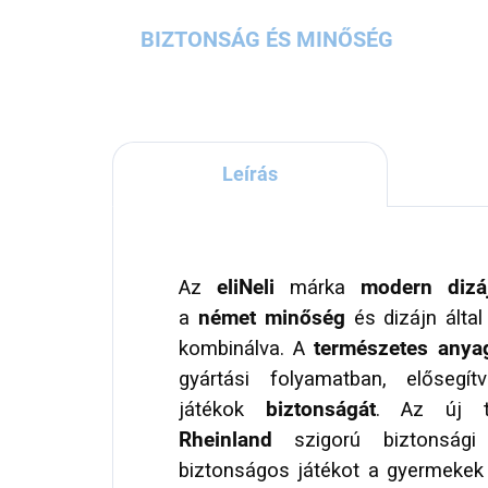
BIZTONSÁG ÉS MINŐSÉG
Leírás
Az
eliNeli
márka
modern dizá
a
német minőség
és dizájn által 
kombinálva. A
természetes anya
gyártási folyamatban, előseg
játékok
biztonságát
. Az új t
Rheinland
szigorú biztonsági 
biztonságos játékot a gyermekek