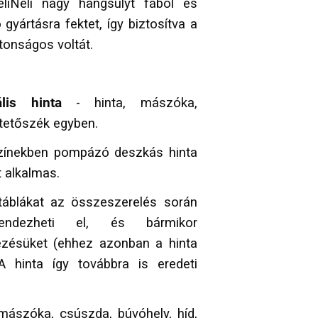
iNeli nagy hangsúlyt fából és
yártásra fektet, így biztosítva a
tonságos voltát.
lis hinta
- hinta, mászóka,
etetőszék egyben.
színekben pompázó deszkás hinta
 alkalmas.
áblákat az összeszerelés során
rendezheti el, és bármikor
ezésüket (ehhez azonban a hinta
A hinta így továbbra is eredeti
 mászóka, csúszda, búvóhely, híd,