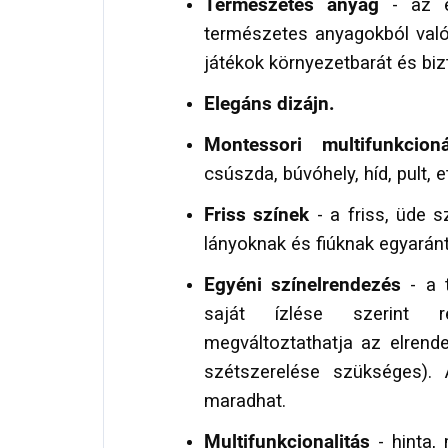
Természetes anyag
- az el
természetes anyagokból való g
játékok környezetbarát és biz
Elegáns dizájn.
Montessori multifunkcioná
csúszda, búvóhely, híd, pult, 
Friss színek
- a friss, üde 
lányoknak és fiúknak egyaránt
Egyéni színelrendezés
- a t
saját ízlése szerint 
megváltoztathatja az elrend
szétszerelése szükséges). 
maradhat.
Multifunkcionalitás
- hinta,