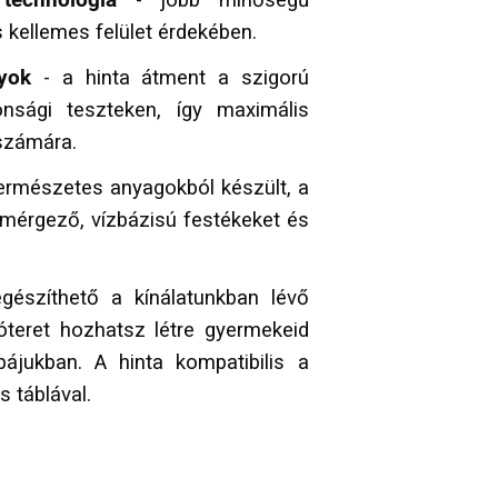
technológia
- jobb minőségű
 kellemes felület érdekében.
yok
- a hinta átment a szigorú
nsági teszteken, így maximális
számára.
természetes anyagokból készült, a
mérgező, vízbázisú festékeket és
gészíthető a kínálatunkban lévő
zóteret hozhatsz létre gyermekeid
ájukban. A hinta kompatibilis a
s táblával.