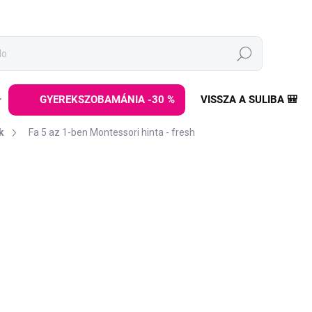
Keresés
GYEREKSZOBAMÁNIA -30 %
VISSZA A SULIBA 🎒
k
Fa 5 az 1-ben Montessori hinta - fresh
z
MÁRKA:
ELINELI
39 990 Ft
Egységár:
RAKTÁRON
(>5 DB)
−
+