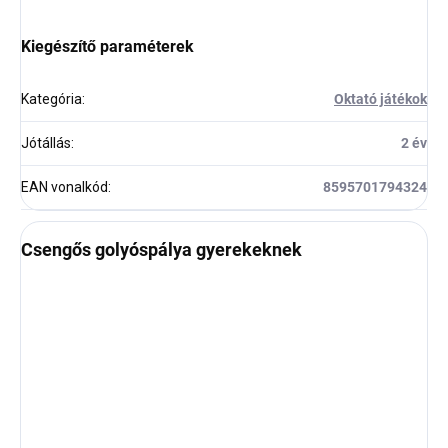
Kiegészítő paraméterek
Kategória
:
Oktató játékok
Jótállás
:
2 év
EAN vonalkód
:
8595701794324
Csengős golyóspálya gyerekeknek