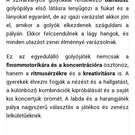
A szivárványos golyókkal rendelkező
bambusz
golyópálya első látásra lenyűgözi a fiúkat és a
lányokat egyaránt, de az igazi varázslat akkor jön
el, amikor a golyók elkezdenek száguldani a
pályán. Ekkor felcsendülnek a lágy hangok, és
minden utazást zenei élménnyé varázsolnak.
Ez az egyedülálló golyójáték nemcsak a
finommotorikára és a koncentrációra
ösztönöz,
hanem a
ritmusérzékre
és a
kreativitásra
is. A
gyerekek élvezni fogják a nézést és a hallgatást,
a különböző kombinációk kipróbálását és a saját
kis koncertjük örömét. A labda és a harangjáték
pálya nagyszerű választás a játékos és zenész
lelkületűeknek.