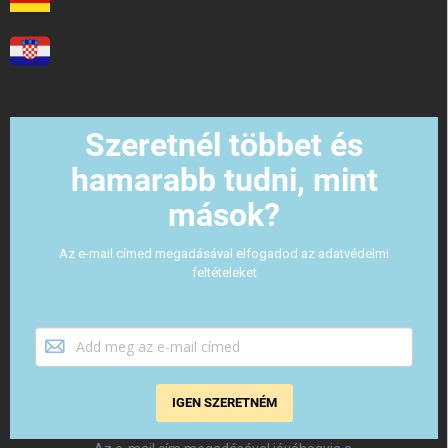
Szeretnél többet és
hamarabb tudni, mint
mások?
Az e-mail címed megadásával elfogadod az adatvédelmi
feltételeket
IGEN SZERETNÉM