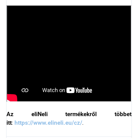
Az eliNeli termékekről többet
itt
:
https://www.elineli.eu/cz/
.