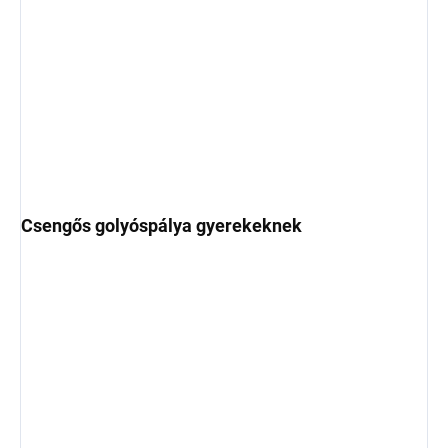
Csengős golyóspálya gyerekeknek