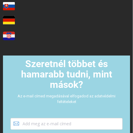
Szeretnél többet és
hamarabb tudni, mint
mások?
Az e-mail címed megadásával elfogadod az adatvédelmi
feltételeket