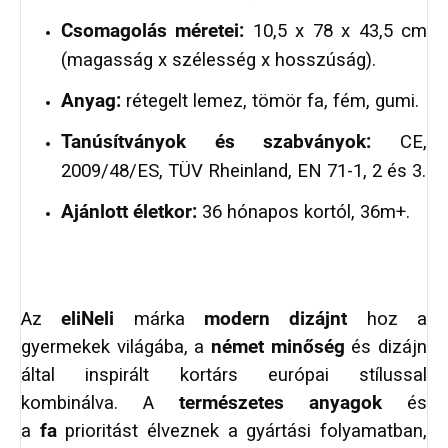
Csomagolás méretei:
10,5 x 78 x 43,5 cm
(magasság x szélesség x hosszúság).
Anyag:
rétegelt lemez, tömör fa, fém, gumi.
Tanúsítványok és szabványok:
CE,
2009/48/ES, TÜV Rheinland, EN 71-1, 2 és 3.
Ajánlott életkor:
36 hónapos kortól, 36m+.
Az
eliNeli
márka
modern dizájnt
hoz a
gyermekek világába, a
német minőség
és dizájn
által inspirált kortárs európai stílussal
kombinálva. A
természetes anyagok
és
a
fa
prioritást élveznek a gyártási folyamatban,