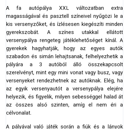
A fa autópálya XXL változatban extra
magasságával és pasztell színeivel nyűgözi le a
kis versenyzőket, és ízlésesen kiegészíti minden
gyerekszobát. A színes utakkal ellátott
versenypálya rengeteg játéklehetőséget kínál. A
gyerekek hagyhatják, hogy az egyes autók
szabadon és simán lehajtsanak, felhelyezhetik a
pályára a 3 autóból álló összekapcsolt
szerelvényt, mint egy mini vonat vagy busz, vagy
versenyeket rendezhetnek az autóknak. Elég, ha
az egyik versenyautót a versenypálya elejére
helyezik, és figyelik, milyen sebességgel halad át
az összes alsó szinten, amíg el nem éri a
célvonalat.
A pályával való játék során a fiúk és a lányok