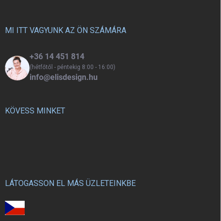
l
é
c
MI ITT VAGYUNK AZ ÖN SZÁMÁRA
+36 14 451 814
(hétfőtől - péntekig 8:00 - 16:00)
info@elisdesign.hu
KÖVESS MINKET
LÁTOGASSON EL MÁS ÜZLETEINKBE