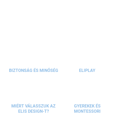
dinamikus játék, amely fejleszti a reakciót és az
érzékelést.
RÉSZLETES INFORMÁCIÓ
KÉRDÉS
BIZTONSÁG ÉS MINŐSÉG
ELIPLAY
MIÉRT VÁLASSZUK AZ
GYEREKEK ÉS
ELIS DESIGN-T?
MONTESSORI