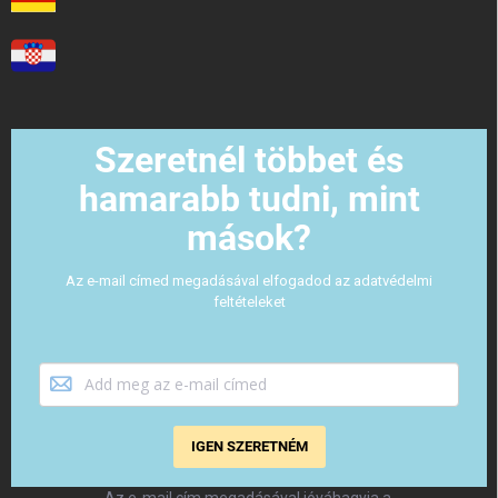
Szeretnél többet és
hamarabb tudni, mint
mások?
Az e-mail címed megadásával elfogadod az adatvédelmi
feltételeket
IGEN SZERETNÉM