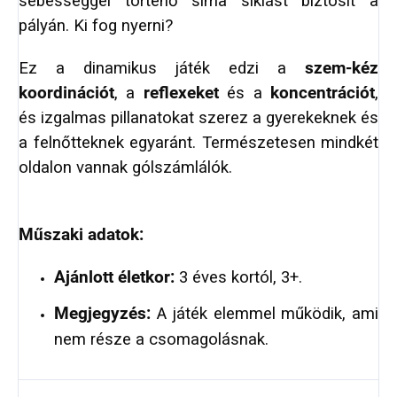
sebességgel történő sima siklást biztosít a
pályán. Ki fog nyerni?
Ez a dinamikus játék edzi a
szem-kéz
koordinációt
, a
reflexeket
és a
koncentrációt
,
és izgalmas pillanatokat szerez a gyerekeknek és
a felnőtteknek egyaránt. Természetesen mindkét
oldalon vannak gólszámlálók.
Műszaki adatok:
Ajánlott életkor:
3 éves kortól, 3+.
Megjegyzés:
A játék elemmel működik, ami
nem része a csomagolásnak.