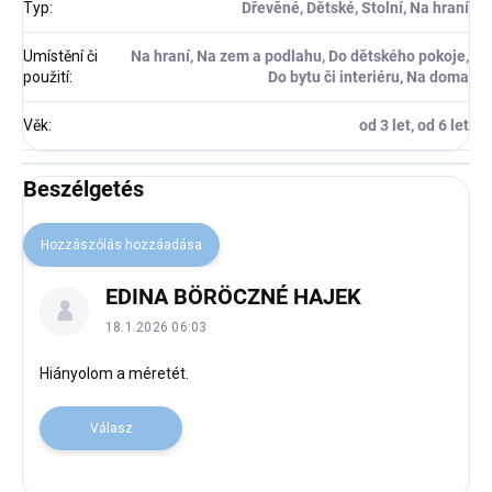
Typ
:
Dřevěné, Dětské, Stolní, Na hraní
Umístění či
Na hraní, Na zem a podlahu, Do dětského pokoje,
použití
:
Do bytu či interiéru, Na doma
Věk
:
od 3 let, od 6 let
Beszélgetés
Hozzászólás hozzáadása
B
EDINA BÖRÖCZNÉ HAJEK
e
s
18.1.2026 06:03
z
é
Hiányolom a méretét.
l
g
Válasz
e
t