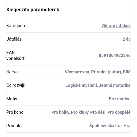
Kiegészítő paraméterek
Kategória
:
Oktató játékok
Jótállás
:
2 év
EAN
8591864922246
vonalkód
:
Barva
:
Vícebarevná, Přírodní (natur), Bílá
Co rozvíjí
:
Logické myšlení, Jemná motorika
Motiv
:
Bez motivu
Pro koho
:
Pro holky, Pro kluky, Pro děti, Pro dospělé
Produkt
:
Společenská hra, Hra