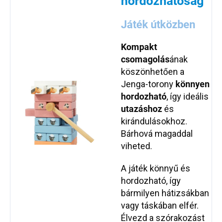
hordozhatóság
Játék útközben
Kompakt
csomagolás
ának
köszönhetően a
Jenga-torony
könnyen
hordozható
, így ideális
utazáshoz
és
kirándulásokhoz.
Bárhová magaddal
viheted.
A játék könnyű és
hordozható, így
bármilyen hátizsákban
vagy táskában elfér.
Élvezd a szórakozást