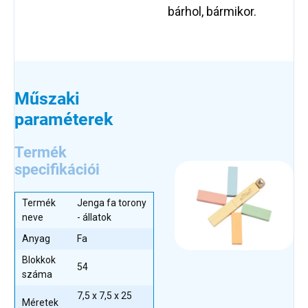
bárhol, bármikor.
Műszaki
paraméterek
Termék
specifikációi
Termék
Jenga fa torony
neve
- állatok
Anyag
Fa
Blokkok
54
száma
7,5 x 7,5 x 25
Méretek