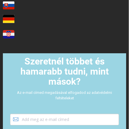
Szeretnél többet és
hamarabb tudni, mint
mások?
Az e-mail címed megadásával elfogadod az adatvédelmi
feltételeket