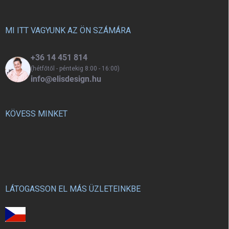
l
é
c
MI ITT VAGYUNK AZ ÖN SZÁMÁRA
+36 14 451 814
(hétfőtől - péntekig 8:00 - 16:00)
info@elisdesign.hu
KÖVESS MINKET
LÁTOGASSON EL MÁS ÜZLETEINKBE