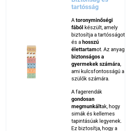
tartósság
A
torony
minőségi
fából
készült, amely
biztosítja a tartósságot
és a
hosszú
élettartam
ot. Az anyag
biztonságos a
gyermekek számára
,
ami kulcsfontosságú a
szülők számára.
A fagerendák
gondosan
megmunkált
ak, hogy
simák és kellemes
tapintásúak legyenek.
Ez biztosítja, hogy a