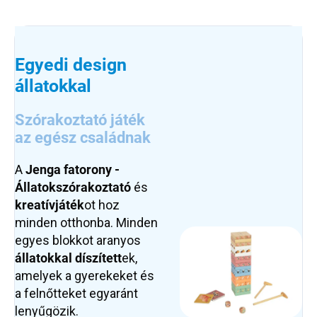
Egyedi design
állatokkal
Szórakoztató játék
az egész családnak
A
Jenga fatorony -
Állatok
szórakoztató
és
kreatív
játék
ot hoz
minden otthonba. Minden
egyes blokkot aranyos
állatokkal díszített
ek,
amelyek a gyerekeket és
a felnőtteket egyaránt
lenyűgözik.