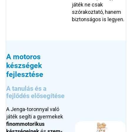
játék ne csak
szórakoztató, hanem
biztonságos is legyen.
A motoros
készségek
fejlesztése
A tanulás és a
fejlődés elősegítése
A Jenga-toronnyal való
játék segíti a gyermekek
finommotorikus
készségeinek
és
szem-