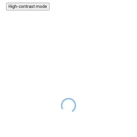
High-contrast mode
30% KEDVEZMÉNY A
30% KEDVEZMÉNY A
NYAR30 KÓDDAL
NYAR30 KÓDDAL
SALECODE:NYAR30:30:%
SALECODE:NYAR30:30:%
Fa gyöngyfűző -
Hangszerkészlet
állatkerti állatok
gyerekeknek - állatok
6 990 Ft
16 990 Ft
RAKTÁRON
RAKTÁRON
A kedvezményes ár
A kedvezményes ár
4893 Ft
, kód:
NYAR30
11893 Ft
, kód:
NYAR30
A gyöngyfűzés fa állatkerti
Az Állatos gyermekzenekészlet
állatokkal egy
négy különböző hangszert kínál,