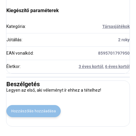
Kiegészítő paraméterek
Kategória
:
Társasjátékok
Jótállás
:
2 roky
EAN vonalkód
:
8595701797950
Életkor
:
3 éves kortól
,
6 éves kortól
Beszélgetés
Legyen az első, aki véleményt ír ehhez a tételhez!
Hozzászólás hozzáadása