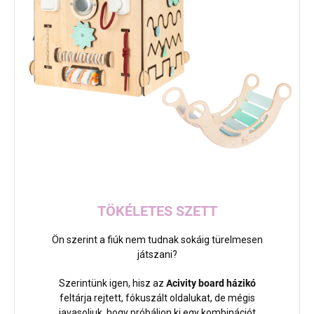
TÖKÉLETES SZETT
Ön szerint a fiúk nem tudnak sokáig türelmesen
játszani?
Szerintünk igen, hisz az
Acivity board házikó
feltárja rejtett, fókuszált oldalukat, de mégis
javasoljuk, hogy próbáljon ki egy kombinációt