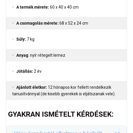
A termék mérete:
60 x 40 x 40 cm
A csomagolás mérete:
68 x 52 x 24 cm
Súly:
7 kg
Anyag
: nyír rétegelt lemez
Jótállás:
2 év
Ajánlott életkor:
12 hónapos kor fellett rendelkezik
tanusítvánnyal (de kisebb gyerekek is eljátszanak vele).
GYAKRAN ISMÉTELT KÉRDÉSEK: