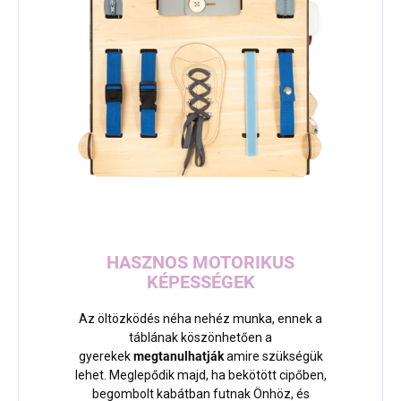
HASZNOS MOTORIKUS
KÉPESSÉGEK
Az öltözködés néha nehéz munka, ennek a
táblának köszönhetően a
gyerekek
megtanulhatják
amire szükségük
lehet. Meglepődik majd, ha bekötött cipőben,
begombolt kabátban futnak Önhöz, és