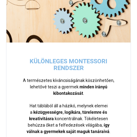
KÜLÖNLEGES MONTESSORI
RENDSZER
A természetes kíváncsiságának köszönhetően,
lehetővé teszi a gyermek
minden irányú
kibontakozását
.
Hat táblából áll a házikó, melynek elemei
a
kézügyességre, logikára, türelemre és
kreativitásra
koncentrálnak. Tökéletesen
behúzza őket a felfedezések világába,
így
válnak a gyermekek saját maguk tanáraivá
.