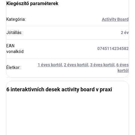
Kiegészítő paraméterek
Kategória
:
Activity Board
Jótállás
:
2 év
EAN
0745114234582
vonalkód
:
1 éves kortól
,
2 éves kortól
,
3 éves kortól
,
6 éves
Életkor
:
kortól
6 interaktivních desek activity board v praxi