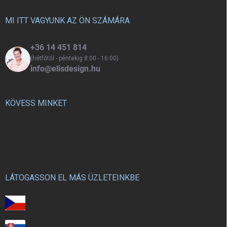
képzelőerejét.
é
c
MI ITT VAGYUNK AZ ÖN SZÁMÁRA
+36 14 451 814
(hétfőtől - péntekig 8:00 - 16:00)
info@elisdesign.hu
KÖVESS MINKET
LÁTOGASSON EL MÁS ÜZLETEINKBE