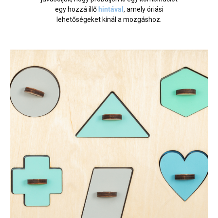
egy hozzá illő
hintával
, amely óriási
lehetőségeket kínál a mozgáshoz.