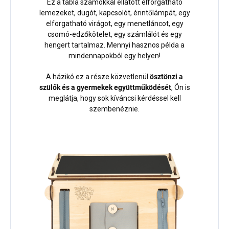
Ez a tábla számokkal ellátott elforgatható
lemezeket, dugót, kapcsolót, érintőlámpát, egy
elforgatható virágot, egy menetláncot, egy
csomó-edzőkötelet, egy számlálót és egy
hengert tartalmaz. Mennyi hasznos példa a
mindennapokból egy helyen!
A házikó ez a része közvetlenül
ösztönzi a
szülők és a gyermekek együttműködését
, Ön is
meglátja, hogy sok kíváncsi kérdéssel kell
szembenéznie.