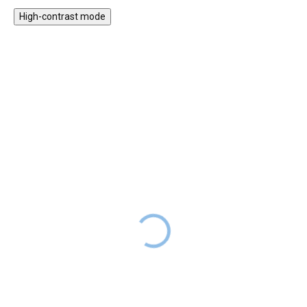
High-contrast mode
30% KEDVEZMÉNY A
NYAR30 KÓDDAL
SALECODE:NYAR30:30:%
Zöld dinó telefon
Fa kirakós játék -
gyerekeknek
alakzatok
6 490 Ft
6 990 Ft
RAKTÁRON
RAKTÁRON
A zöld mobiltelefon gyerekeknek
A kedvezményes ár
egy nagyszerű játék. A 12
4893 Ft
, kód:
NYAR30
interaktív gomb különböző
funkciókkal dalokat, különböző
Csodálatos motorikus játék, fa
hangokat játszik le és angol