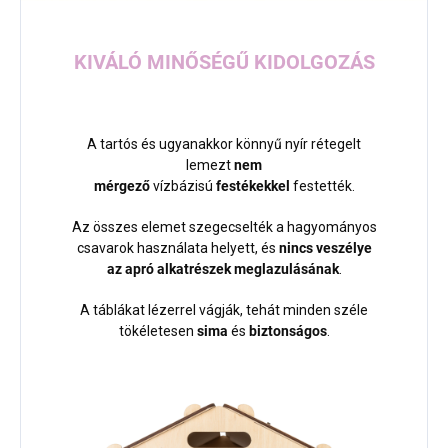
KIVÁLÓ MINŐSÉGŰ KIDOLGOZÁS
A tartós és ugyanakkor könnyű nyír rétegelt
lemezt
nem
mérgező
vízbázisú
festékekkel
festették.
Az összes elemet szegecselték a hagyományos
csavarok használata helyett, és
nincs veszélye
az apró alkatrészek meglazulásának
.
A táblákat lézerrel vágják, tehát minden széle
tökéletesen
sima
és
biztonságos
.