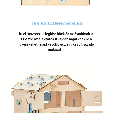
TÉR ÉS IDŐÉRZÉKELÉS
Itt eljátszanak a
legkisebbek és az óvodások
is.
Először az
alakzatok tulajdonságai
kötik le a
gyerekeket, majd később észlelni kezdik az
idő
múlását
is.