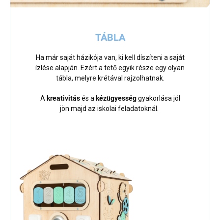
TÁBLA
Ha már saját házikója van, ki kell díszíteni a saját
ízlése alapján. Ezért a tető egyik része egy olyan
tábla, melyre krétával rajzolhatnak.
A
kreativitás
és a
kézügyesség
gyakorlása jól
jön majd az iskolai feladatoknál.