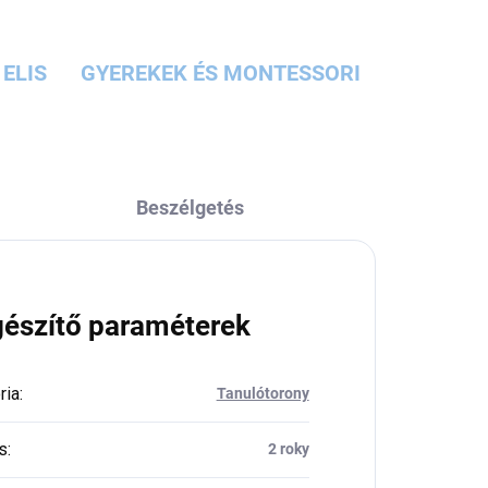
ELIS
GYEREKEK ÉS MONTESSORI
Beszélgetés
gészítő paraméterek
ria
:
Tanulótorony
s
:
2 roky