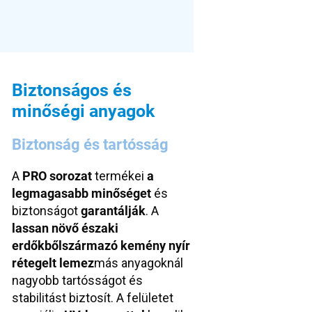
Biztonságos és
minőségi anyagok
Biztonság és tartósság
A
PRO sorozat
termékei
a
legmagasabb minőséget
és
biztonságot
garantálják
. A
lassan növő
északi
erdőkből
származó
kemény nyír
rétegelt lemez
más anyagoknál
nagyobb tartósságot és
stabilitást biztosít. A felületet