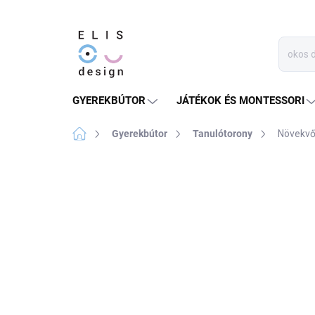
Ugrás
a
fő
tartalomhoz
GYEREKBÚTOR
JÁTÉKOK ÉS MONTESSORI
Kezdőlap
Gyerekbútor
Tanulótorony
Növekvő
Nincs értékelés
Ugrás az értékelésh
ERRE A TERMÉKRE MÁS
KEDVEZMÉNY NEM
ÉRVÉNYESÍTHETŐ.