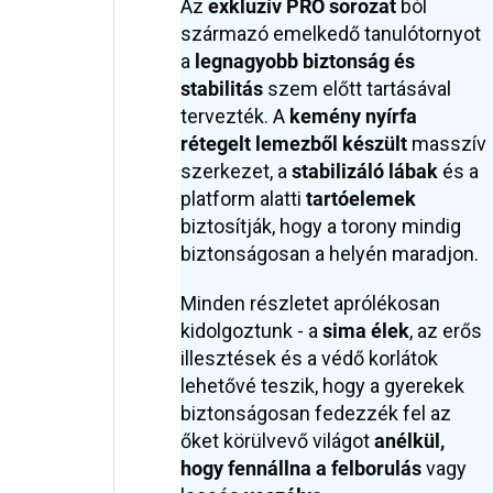
Az
exkluzív PRO sorozat
ból
származó emelkedő tanulótornyot
a
legnagyobb biztonság és
stabilitás
szem előtt tartásával
tervezték. A
kemény nyírfa
rétegelt lemezből készült
masszív
szerkezet, a
stabilizáló lábak
és a
platform alatti
tartóelemek
biztosítják, hogy a torony mindig
biztonságosan a helyén maradjon.
Minden részletet aprólékosan
kidolgoztunk - a
sima élek
, az erős
illesztések és a védő korlátok
lehetővé teszik, hogy a gyerekek
biztonságosan fedezzék fel az
őket körülvevő világot
anélkül,
hogy fennállna a felborulás
vagy