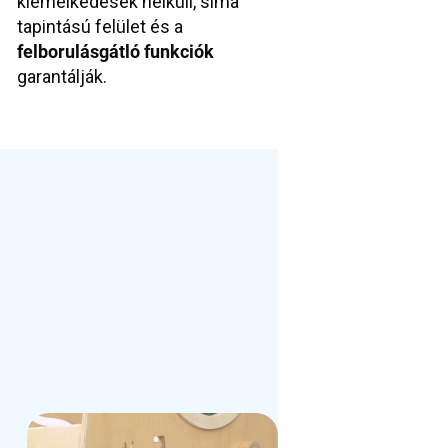
kiemelkedések nélküli, sima
tapintású felület és a
felborulásgátló funkciók
garantálják.