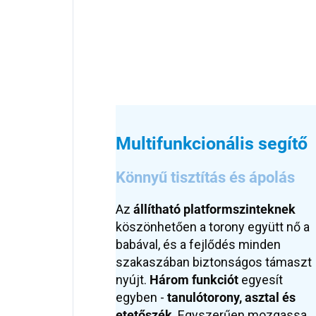
Multifunkcionális segítő
Könnyű tisztítás és ápolás
Az
állítható platformszinteknek
köszönhetően a torony együtt nő a
babával, és a fejlődés minden
szakaszában biztonságos támaszt
nyújt.
Három funkciót
egyesít
egyben -
tanulótorony, asztal és
etetőszék
. Egyszerűen mozgassa