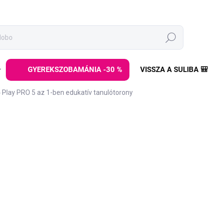
Keresés
GYEREKSZOBAMÁNIA -30 %
VISSZA A SULIBA 🎒
 Play PRO 5 az 1-ben edukatív tanulótorony
ez
MÁRKA:
ELINELI
30 990
57 990 Ft
Egységár:
RAKTÁRON
(>5 DB)
−
+