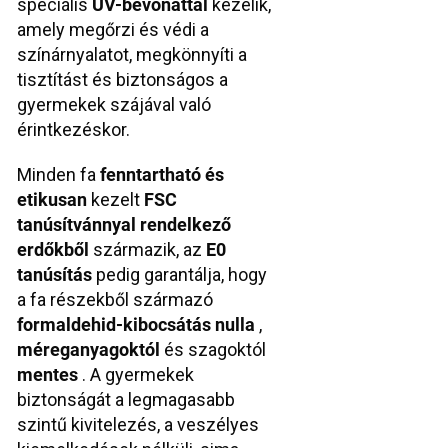
speciális
UV-bevonattal
kezelik,
amely megőrzi és védi a
színárnyalatot, megkönnyíti a
tisztítást és biztonságos a
gyermekek szájával való
érintkezéskor.
Minden fa
fenntartható és
etikusan
kezelt
FSC
tanúsítvánnyal rendelkező
erdőkből
származik, az
E0
tanúsítás
pedig garantálja, hogy
a fa részekből származó
formaldehid-kibocsátás nulla
,
méreganyagoktól
és szagoktól
mentes
. A gyermekek
biztonságát a legmagasabb
szintű kivitelezés, a veszélyes