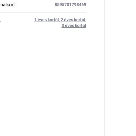
nalkód
:
8595701798469
1 éves kortól
,
2 éves kortól
,
:
3 éves kortól