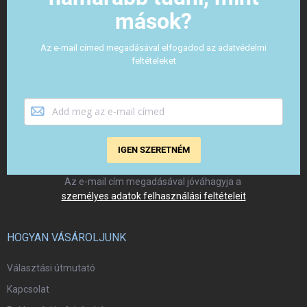
mások?
Az e-mail címed megadásával elfogadod az adatvédelmi
feltételeket
IGEN SZERETNÉM
Az e-mail cím megadásával jóváhagyja a
személyes adatok felhasználási feltételeit
HOGYAN VÁSÁROLJUNK
Választási útmutató
Kapcsolat