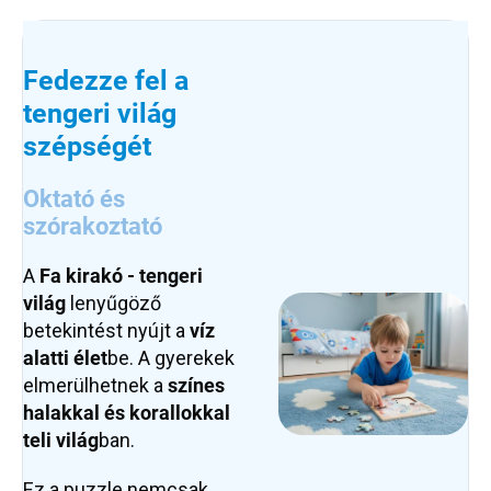
Fedezze fel a
tengeri világ
szépségét
Oktató és
szórakoztató
A
Fa kirakó - tengeri
világ
lenyűgöző
betekintést nyújt a
víz
alatti élet
be. A gyerekek
elmerülhetnek a
színes
halakkal és korallokkal
teli világ
ban.
Ez a puzzle nemcsak