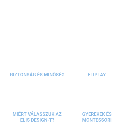
alatti élet minden kis felfedezőjének örömet okoz. A
kiváló
minőségű fa
kivitel garantálja a
biztonságos és szórakoztató
játékot, amely fejleszti a
finommotorikus készségeket
és a
RÉSZLETES INFORMÁCIÓ
logikus gondolkodást. Ideális
oktatójáték
2 éves kortól
, bármilyen
alkalomra remek ajándék.
KÉRDÉS
BIZTONSÁG ÉS MINŐSÉG
ELIPLAY
MIÉRT VÁLASSZUK AZ
GYEREKEK ÉS
ELIS DESIGN-T?
MONTESSORI