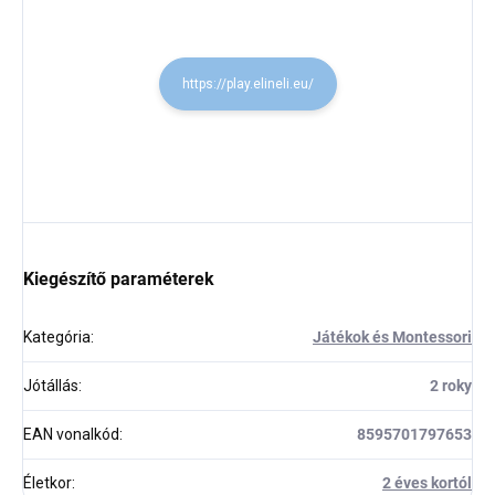
https://play.elineli.eu/
Kiegészítő paraméterek
Kategória
:
Játékok és Montessori
Jótállás
:
2 roky
EAN vonalkód
:
8595701797653
Életkor
:
2 éves kortól