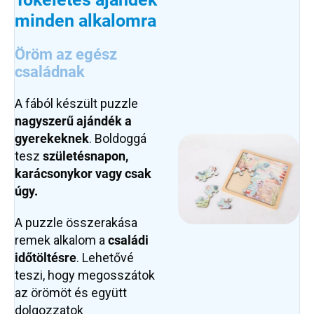
minden alkalomra
Öröm az egész
családnak
A fából készült puzzle
nagyszerű ajándék a
gyerekeknek
. Boldoggá
tesz
születésnapon,
karácsonykor vagy csak
úgy.
A puzzle összerakása
remek alkalom a
családi
időtöltésre
. Lehetővé
teszi, hogy megosszátok
az örömöt és együtt
dolgozzatok