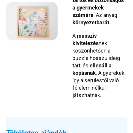
tartós és biztonságos
a gyermekek
számára
. Az anyag
környezetbarát.
A
masszív
kivitelezés
nek
köszönhetően a
puzzle hosszú ideig
tart, és
ellenáll a
kopásnak
. A gyerekek
így a sérüléstől való
félelem nélkül
játszhatnak.
Tökéletes ajándék