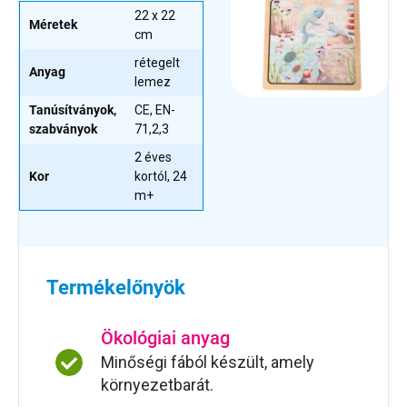
22 x 22
Méretek
cm
rétegelt
Anyag
lemez
Tanúsítványok,
CE, EN-
szabványok
71,2,3
2 éves
Kor
kortól, 24
m+
Termékelőnyök
Ökológiai anyag
Minőségi fából készült, amely
környezetbarát.