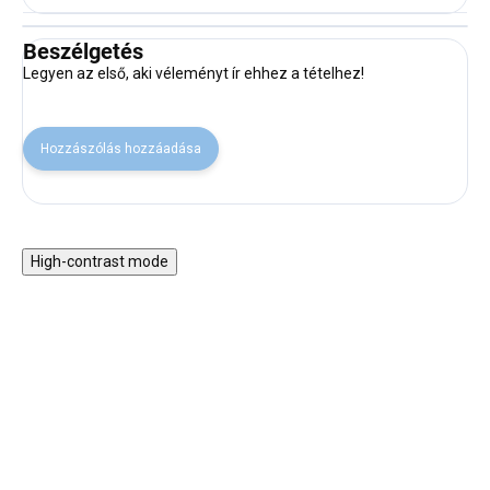
Beszélgetés
Legyen az első, aki véleményt ír ehhez a tételhez!
Hozzászólás hozzáadása
High-contrast mode
30% KEDVEZMÉNY A
30% KEDVEZMÉNY A
NYAR30 KÓDDAL
NYAR30 KÓDDAL
SALECODE:NYAR30:30:%
SALECODE:NYAR30:30:%