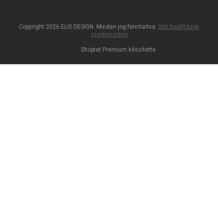
Copyright 2026
ELIS DESIGN
. Minden jog fenntartva.
Süti beállítások
szerkesztése
Shoptet Premium készítette