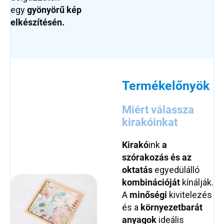
egy
gyönyörű kép
elkészítésén.
Termékelőnyök
Miért válassza
kirakóinkat
Kirakó
ink
a
szórakozás és az
oktatás
egyedülálló
kombinációját
kínálják.
A
minőségi
kivitelezés
és a
környezetbarát
anyagok
ideális