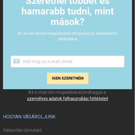
Szeretnél többet és
hamarabb tudni, mint
mások?
Az e-mail címed megadásával elfogadod az adatvédelmi
feltételeket
IGEN SZERETNÉM
Az e-mail cím megadásával jóváhagyja a
személyes adatok felhasználási feltételeit
HOGYAN VÁSÁROLJUNK
Választási útmutató