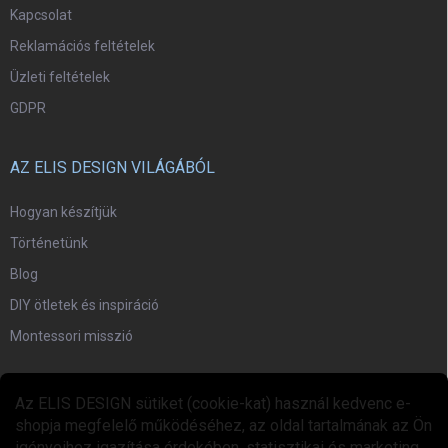
Kapcsolat
Reklamációs feltételek
Üzleti feltételek
GDPR
AZ ELIS DESIGN VILÁGÁBÓL
Hogyan készítjük
Történetünk
Blog
DIY ötletek és inspiráció
Montessori misszió
EGYÜTTMŰKÖDÉS
Az ELIS DESIGN sütiket (cookie-kat) használ kedvenc e-
shopja megfelelő működéséhez, az oldal tartalmának az Ön
Együttműködési program
igényeihez igazítása érdekében, statisztikai és marketing