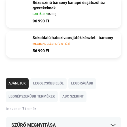
Bézs színű bársony kanapé és játszóház
gyerekeknek
RAKTÁRON
(5 DB)
96 990 Ft
Sokoldalú habszivacs játék készlet - bársony
MEGRENDELÉSRE (2-6 HÉT)
56 990 Ft
T
e
AJÁNLJUK
LEGOLCSÓBB ELÖL
LEGDRÁGÁBB
r
m
LEGNÉPSZERŰBB TERMÉKEK
ABC SZERINT
é
k
összesen
7
termék
e
k
SZŰRŐ MEGNYITÁSA
r