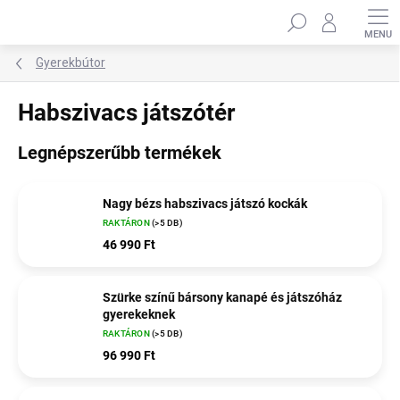
Ugrás
Keresés
a
fő
tartalomhoz
Gyerekbútor
Habszivacs játszótér
Legnépszerűbb termékek
Nagy bézs habszivacs játszó kockák
RAKTÁRON
(>5 DB)
46 990 Ft
Szürke színű bársony kanapé és játszóház
gyerekeknek
RAKTÁRON
(>5 DB)
96 990 Ft