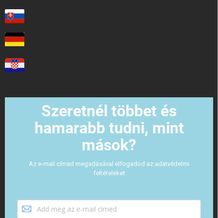
Szeretnél többet és
hamarabb tudni, mint
mások?
Az e-mail címed megadásával elfogadod az adatvédelmi
feltételeket