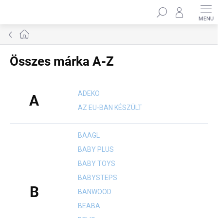
Ugrás
Keresés
a
fő
tartalomhoz
Kezdőlap
Összes márka A-Z
ADEKO
A
AZ EU-BAN KÉSZÜLT
BAAGL
BABY PLUS
BABY TOYS
BABYSTEPS
B
BANWOOD
BEABA