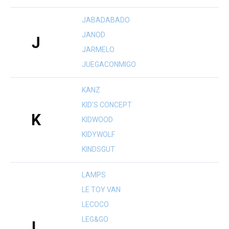
JABADABADO
JANOD
J
JARMELO
JUEGACONMIGO
KANZ
KID'S CONCEPT
K
KIDWOOD
KIDYWOLF
KINDSGUT
LAMPS
LE TOY VAN
LECOCO
LEG&GO
L