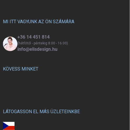
b
l
é
c
MI ITT VAGYUNK AZ ÖN SZÁMÁRA
+36 14 451 814
(hétfőtől - péntekig 8:00 - 16:00)
info@elisdesign.hu
KÖVESS MINKET
LÁTOGASSON EL MÁS ÜZLETEINKBE