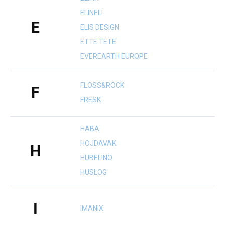
ELINELI
E
ELIS DESIGN
ETTE TETE
EVEREARTH EUROPE
FLOSS&ROCK
F
FRESK
HABA
HOJDAVAK
H
HUBELINO
HUSLOG
I
IMANIX