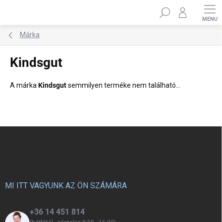
Ugrás
Keresés
a
fő
tartalomhoz
Márka
Kindsgut
A márka
Kindsgut
semmilyen terméke nem található...
L
á
b
l
é
c
MI ITT VAGYUNK AZ ÖN SZÁMÁRA
+36 14 451 814