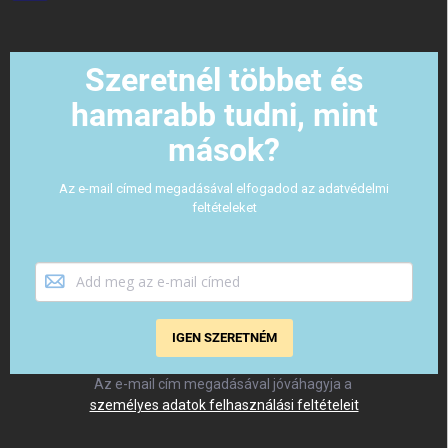
Szeretnél többet és
hamarabb tudni, mint
mások?
Az e-mail címed megadásával elfogadod az adatvédelmi
feltételeket
IGEN SZERETNÉM
Az e-mail cím megadásával jóváhagyja a
személyes adatok felhasználási feltételeit