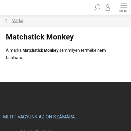
Ugrás
Keresés
a
fő
tartalomhoz
Márka
Matchstick Monkey
A márka
Matchstick Monkey
semmilyen terméke nem
található...
L
á
b
l
é
c
MI ITT VAGYUNK AZ ÖN SZÁMÁRA