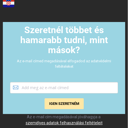
Szeretnél többet és
hamarabb tudni, mint
mások?
Az e-mail címed megadásával elfogadod az adatvédelmi
feltételeket
IGEN SZERETNÉM
Az e-mail cím megadásával jóváhagyja a
személyes adatok felhasználási feltételeit