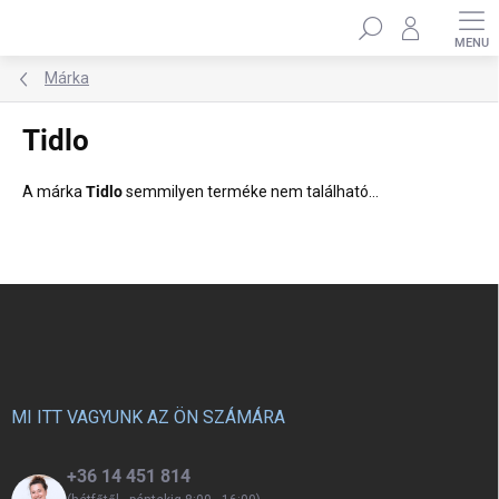
Ugrás
Keresés
a
fő
tartalomhoz
Márka
Tidlo
A márka
Tidlo
semmilyen terméke nem található...
L
á
b
l
é
c
MI ITT VAGYUNK AZ ÖN SZÁMÁRA
+36 14 451 814