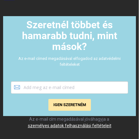
Szeretnél többet és
hamarabb tudni, mint
mások?
Az e-mail címed megadásával elfogadod az adatvédelmi
feltételeket
IGEN SZERETNÉM
Az e-mail cím megadásával jóváhagyja a
személyes adatok felhasználási feltételeit