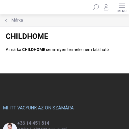
Ugrás
Keresés
a
fő
tartalomhoz
Márka
CHILDHOME
A márka
CHILDHOME
semmilyen terméke nem található...
L
á
b
l
é
c
MI ITT VAGYUNK AZ ÖN SZÁMÁRA
+36 14 451 814