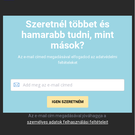
Szeretnél többet és
hamarabb tudni, mint
mások?
Az e-mail címed megadásával elfogadod az adatvédelmi
feltételeket
IGEN SZERETNÉM
Az e-mail cím megadásával jóváhagyja a
személyes adatok felhasználási feltételeit