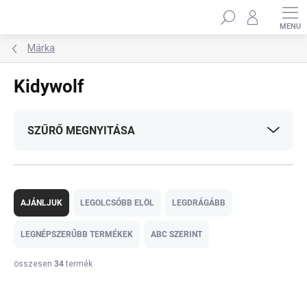
Ugrás
Keresés
a
fő
tartalomhoz
Márka
Kidywolf
SZŰRŐ MEGNYITÁSA
T
e
AJÁNLJUK
LEGOLCSÓBB ELÖL
LEGDRÁGÁBB
r
m
LEGNÉPSZERŰBB TERMÉKEK
ABC SZERINT
é
k
összesen
34
termék
e
T
k
e
r