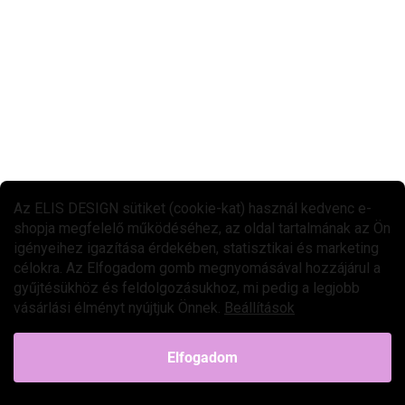
RAKTÁRON
(>5 DB)
Világűr - KIDYDRAW MINI rajz tablet
9 490 Ft
Kosárba
Az űr témájú rajztablet ideális társ a kis felfedezőknek. A gyerekek
otthon, utazás közben, a várótermében és nyaraláson is
használhatják. A könnyű és könnyen kezelhető gyerek...
Az ELIS DESIGN sütiket (cookie-kat) használ kedvenc e-
shopja megfelelő működéséhez, az oldal tartalmának az Ön
igényeihez igazítása érdekében, statisztikai és marketing
célokra. Az Elfogadom gomb megnyomásával hozzájárul a
gyűjtésükhöz és feldolgozásukhoz, mi pedig a legjobb
vásárlási élményt nyújtjuk Önnek.
Beállítások
Elfogadom