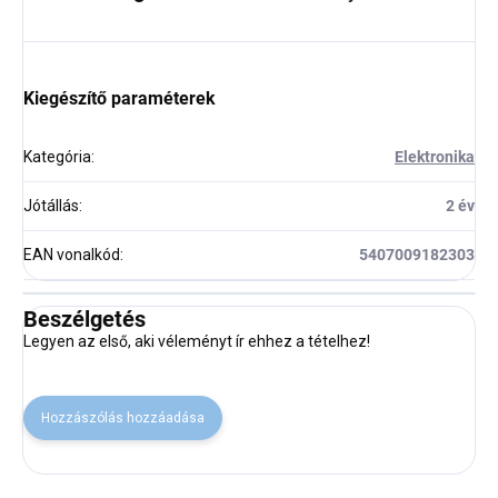
Kiegészítő paraméterek
Kategória
:
Elektronika
Jótállás
:
2 év
EAN vonalkód
:
5407009182303
Beszélgetés
Legyen az első, aki véleményt ír ehhez a tételhez!
Hozzászólás hozzáadása