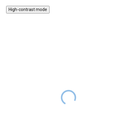
High-contrast mode
Kidydraw mini LCD
Távcső gyerekeknek
rajztábla - Mesevilág
8 990 Ft
RAKTÁRON
9 490 Ft
RAKTÁRON
Fedezd fel a természet csodáit
a gyerekeknek készült
A rajztábla gyerekeknek remek
távcsővel, amely ideális társ
társ szórakozáshoz és
minden kis felfedező számára.
tanuláshoz, otthon és utazás
A gyerek távcső 10‑szeres
közben egyaránt. 30 inspiráló
nagyítást és tiszta képet kínál a
sablon áll rendelkezésre