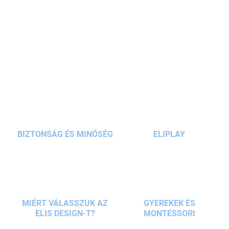
MINI
rajztáblához,
mese
motívumokkal
. Remek
módja annak, hogy még több szórakozást és
kreativitást biztosítson gyermekeinek. Elősegíti
RÉSZLETES INFORMÁCIÓ
a
kreativitást
, a
koncentrációt
és a
finom
motorikus
képességeket.
KÉRDÉS
BIZTONSÁG ÉS MINŐSÉG
ELIPLAY
MIÉRT VÁLASSZUK AZ
GYEREKEK ÉS
ELIS DESIGN-T?
MONTESSORI