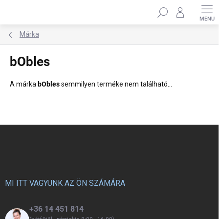
Ugrás
Keresés
a
fő
tartalomhoz
Márka
bObles
A márka
bObles
semmilyen terméke nem található...
L
á
b
l
é
c
MI ITT VAGYUNK AZ ÖN SZÁMÁRA
+36 14 451 814