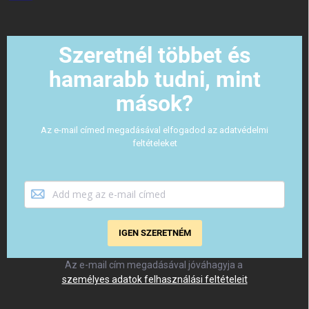
Szeretnél többet és
hamarabb tudni, mint
mások?
Az e-mail címed megadásával elfogadod az adatvédelmi
feltételeket
IGEN SZERETNÉM
Az e-mail cím megadásával jóváhagyja a
személyes adatok felhasználási feltételeit