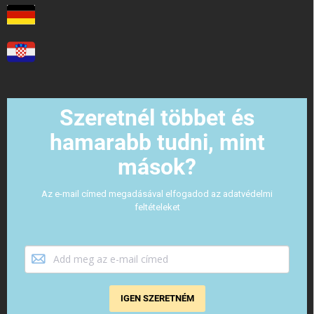
Szeretnél többet és
hamarabb tudni, mint
mások?
Az e-mail címed megadásával elfogadod az adatvédelmi
feltételeket
IGEN SZERETNÉM