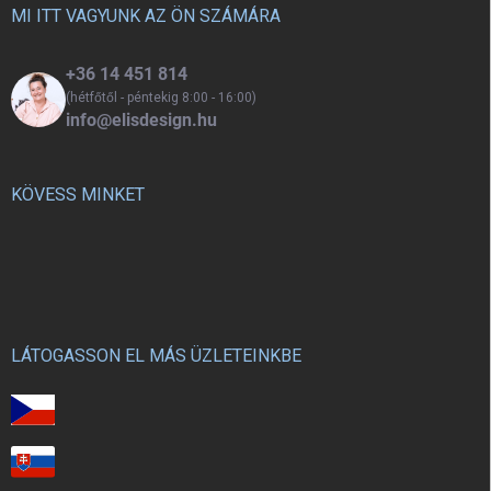
í
c
MI ITT VAGYUNK AZ ÖN SZÁMÁRA
t
á
s
+36 14 451 814
e
(hétfőtől - péntekig 8:00 - 16:00)
l
info@elisdesign.hu
e
m
e
i
KÖVESS MINKET
LÁTOGASSON EL MÁS ÜZLETEINKBE