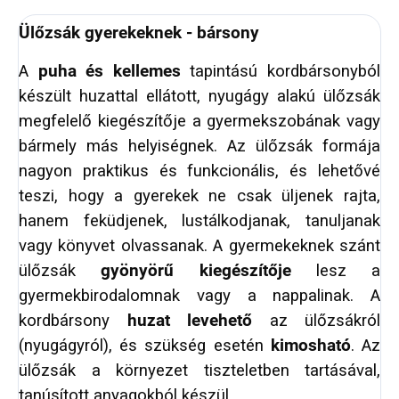
Ülőzsák gyerekeknek - bársony
A
puha és kellemes
tapintású kordbársonyból
készült huzattal ellátott, nyugágy alakú ülőzsák
megfelelő kiegészítője a gyermekszobának vagy
bármely más helyiségnek. Az ülőzsák formája
nagyon praktikus és funkcionális, és lehetővé
teszi, hogy a gyerekek ne csak üljenek rajta,
hanem feküdjenek, lustálkodjanak, tanuljanak
vagy könyvet olvassanak. A gyermekeknek szánt
ülőzsák
gyönyörű kiegészítője
lesz a
gyermekbirodalomnak vagy a nappalinak. A
kordbársony
huzat levehető
az ülőzsákról
(nyugágyról), és szükség esetén
kimosható
. Az
ülőzsák a környezet tiszteletben tartásával,
tanúsított anyagokból készül.