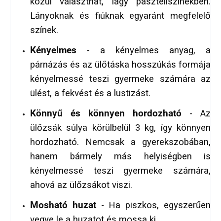
közül választhat, lágy pasztellszínekben.
Lányoknak és fiúknak egyaránt megfelelő
színek.
Kényelmes
- a kényelmes anyag, a
párnázás és az ülőtáska hosszúkás formája
kényelmessé teszi gyermeke számára az
ülést, a fekvést és a lustizást.
Könnyű és könnyen hordozható
- Az
ülőzsák súlya körülbelül 3 kg, így könnyen
hordozható. Nemcsak a gyerekszobában,
hanem bármely más helyiségben is
kényelmessé teszi gyermeke számára,
ahová az ülőzsákot viszi.
Mosható huzat
- Ha piszkos, egyszerűen
vegye le a huzatot és mossa ki.