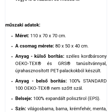
műszaki adatok:
Méret:
110 x 70 x 70 cm.
A csomag mérete:
80 x 50 x 40 cm.
Anyag
- külső borítás:
széles kordbársony
OEKO-TEX® és GRS® tanúsítvánnyal,
újrahasznosított PET-palackokból készült.
Anyag
- belső borítás:
100% STANDARD
100 OEKO-TEX® nem szőtt szál.
Belseje:
100% expandált polisztirol (EPS).
Szín:
világosbarna, barna, krémfehér, menta,