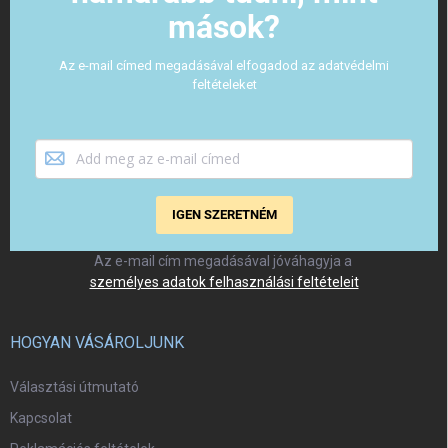
mások?
Az e-mail címed megadásával elfogadod az adatvédelmi
feltételeket
IGEN SZERETNÉM
Az e-mail cím megadásával jóváhagyja a
személyes adatok felhasználási feltételeit
HOGYAN VÁSÁROLJUNK
Választási útmutató
Kapcsolat