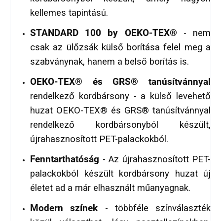
kellemes tapintású.
STANDARD 100 by OEKO-TEX®
- nem
csak az ülőzsák külső borítása felel meg a
szabványnak, hanem a belső borítás is.
OEKO-TEX® és GRS® tanúsítvánnyal
rendelkező kordbársony - a külső levehető
huzat OEKO-TEX® és GRS® tanúsítvánnyal
rendelkező kordbársonyból készült,
újrahasznosított PET-palackokból.
Fenntarthatóság
- Az újrahasznosított PET-
palackokból készült kordbársony huzat új
életet ad a már elhasznált műanyagnak.
Modern színek
- többféle színválaszték