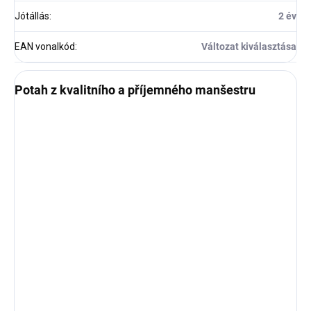
Jótállás
:
2 év
EAN vonalkód
:
Változat kiválasztása
Potah z kvalitního a příjemného manšestru