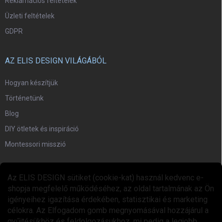
Reklamációs feltételek
Üzleti feltételek
GDPR
AZ ELIS DESIGN VILÁGÁBÓL
Hogyan készítjük
Történetünk
Blog
DIY ötletek és inspiráció
Montessori misszió
EGYÜTTMŰKÖDÉS
Az ELIS DESIGN sütiket (cookie-kat) használ kedvenc e-
shopja megfelelő működéséhez, az oldal tartalmának az Ön
Együttműködési program
igényeihez igazítása érdekében, statisztikai és marketing
célokra. Az Elfogadom gomb megnyomásával hozzájárul a
gyűjtésükhöz és feldolgozásukhoz, mi pedig a legjobb