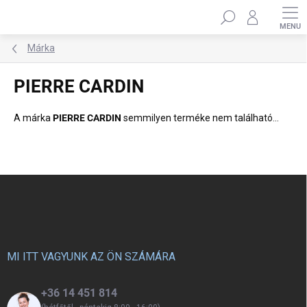
Ugrás
Keresés
a
fő
tartalomhoz
Márka
PIERRE CARDIN
A márka
PIERRE CARDIN
semmilyen terméke nem található...
L
á
b
l
é
c
MI ITT VAGYUNK AZ ÖN SZÁMÁRA
+36 14 451 814