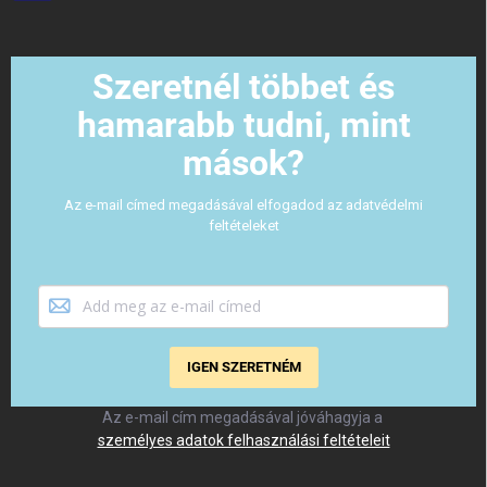
Szeretnél többet és
hamarabb tudni, mint
mások?
Az e-mail címed megadásával elfogadod az adatvédelmi
feltételeket
IGEN SZERETNÉM
Az e-mail cím megadásával jóváhagyja a
személyes adatok felhasználási feltételeit