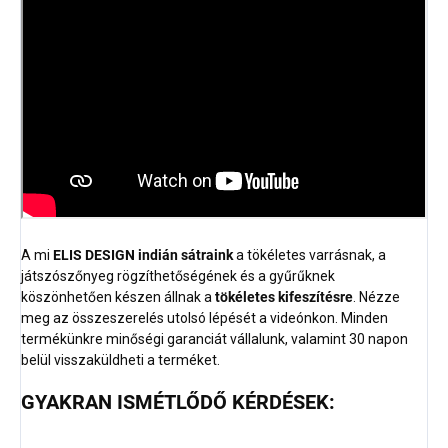
A mi
ELIS DESIGN indián sátraink
a tökéletes varrásnak, a
játszószőnyeg rögzíthetőségének és a gyűrűknek
köszönhetően készen állnak a
tökéletes kifeszítésre
. Nézze
meg az összeszerelés utolsó lépését a videónkon. Minden
termékünkre minőségi garanciát vállalunk, valamint 30 napon
belül visszaküldheti a terméket.
GYAKRAN ISMÉTLŐDŐ KÉRDÉSEK: