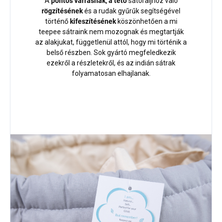
A
pontos varrásnak, a tető
sátoraljhoz való
rögzítésének
és a rudak gyűrűk segítségével
történő
kifeszítésének
köszönhetően a mi
teepee sátraink nem mozognak és megtartják
az alakjukat, függetlenül attól, hogy mi történik a
belső részben. Sok gyártó megfeledkezik
ezekről a részletekről, és az indián sátrak
folyamatosan elhajlanak.