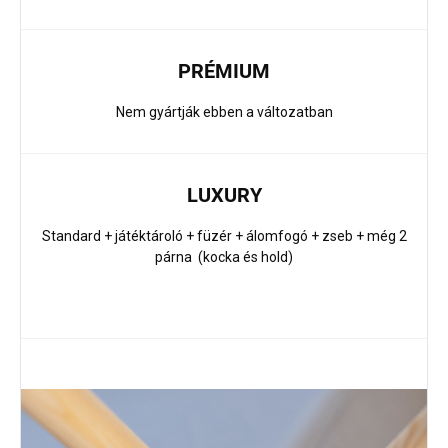
PRÉMIUM
Nem gyártják ebben a változatban
LUXURY
Standard + játéktároló + füzér + álomfogó + zseb + még 2
párna (kocka és hold)