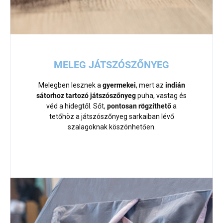
MELEG JÁTSZÓSZŐNYEG
Melegben lesznek a
gyermekei
, mert az
indián
sátorhoz tartozó játszószőnyeg
puha, vastag és
véd a hidegtől. Sőt,
pontosan rögzíthető
a
tetőhöz a játszószőnyeg sarkaiban lévő
szalagoknak köszönhetően.