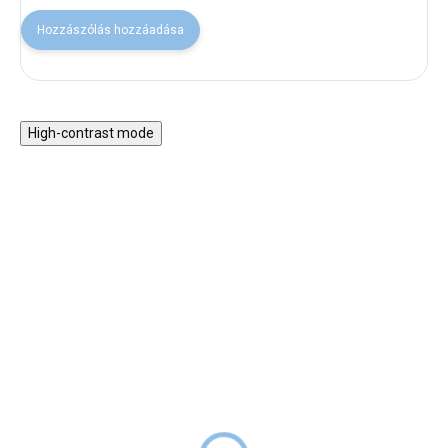
Hozzászólás hozzáadása
High-contrast mode
30% KEDVEZMÉNY A
NYAR30 KÓDDAL
SALECODE:NYAR30:30:%
Párna elasztánnal a
Párna a montessori
Montessori 6 az 1-ben
szivárvány hintához 5in1
smile hintához
elasztánnal