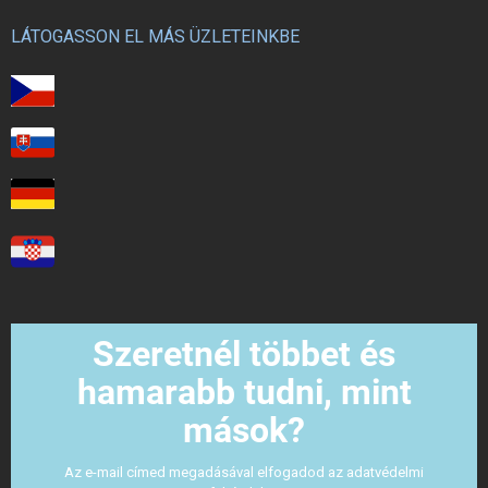
LÁTOGASSON EL MÁS ÜZLETEINKBE
Szeretnél többet és
hamarabb tudni, mint
mások?
Az e-mail címed megadásával elfogadod az adatvédelmi