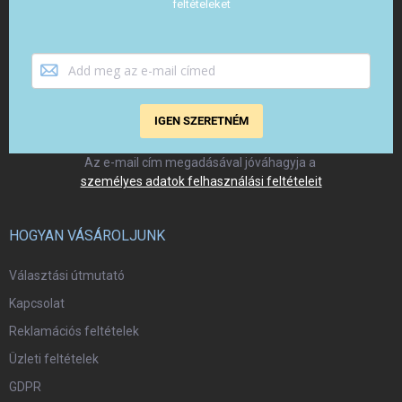
feltételeket
IGEN SZERETNÉM
Az e-mail cím megadásával jóváhagyja a
személyes adatok felhasználási feltételeit
HOGYAN VÁSÁROLJUNK
Választási útmutató
Kapcsolat
Reklamációs feltételek
Üzleti feltételek
GDPR