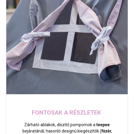
FONTOSAK A RÉSZLETEK
Zárható ablakok, díszítő pompomok a
teepee
bejáratánál, hasonló designú kiegészítők (
füzér,