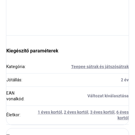
Kiegészítő paraméterek
Kategória
:
Teepee sátrak és játszósátrak
Jótállás
:
2 év
EAN
Változat kiválasztása
vonalkód
:
1 éves kortól
,
2 éves kortól
,
3 éves kortól
,
6 éves
Életkor
:
kortól