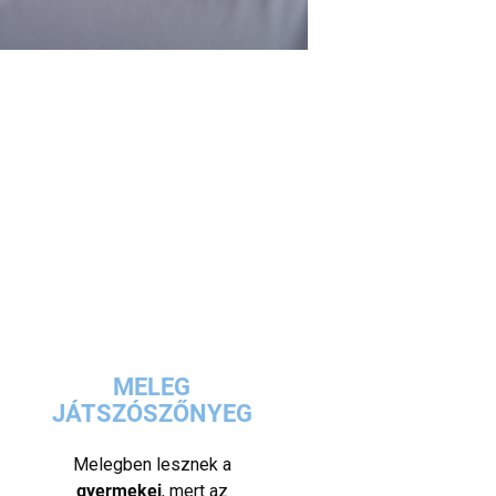
MELEG
JÁTSZÓSZŐNYEG
Melegben lesznek a
gyermekei
, mert az