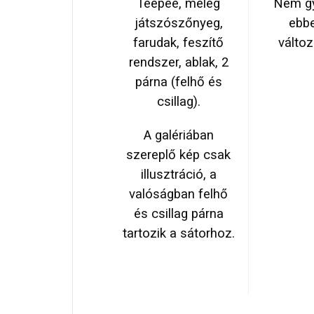
Teepee, meleg
Nem gy
játszószőnyeg,
ebb
farudak, feszítő
válto
rendszer, ablak, 2
párna (felhő és
csillag).
A galériában
szereplő kép csak
illusztráció, a
valóságban felhő
és csillag párna
tartozik a sátorhoz.