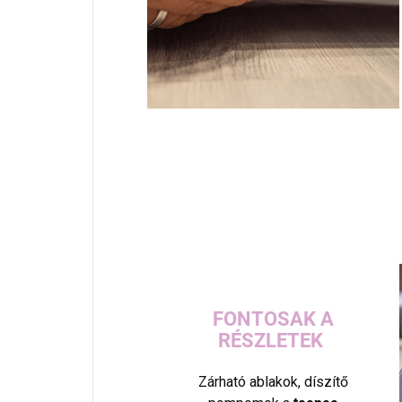
FONTOSAK A
RÉSZLETEK
Zárható ablakok, díszítő