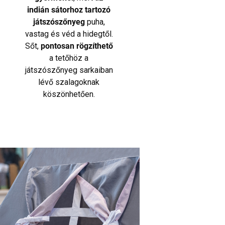
indián sátorhoz tartozó
játszószőnyeg
puha,
vastag és véd a hidegtől.
Sőt,
pontosan rögzíthető
a tetőhöz a
játszószőnyeg sarkaiban
lévő szalagoknak
köszönhetően.