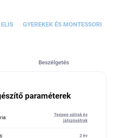
ELIS
GYEREKEK ÉS MONTESSORI
Beszélgetés
gészítő paraméterek
Teepee sátrak és
ria
:
játszósátrak
s
:
2 év