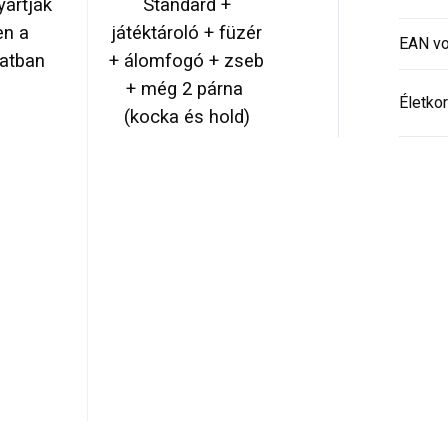
ártják
Standard +
en a
játéktároló + füzér
EAN vo
zatban
+ álomfogó + zseb
+ még 2 párna
Életkor
(kocka és hold)