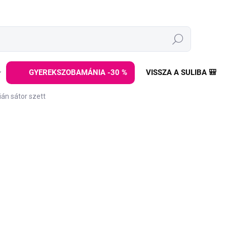
Keresés
GYEREKSZOBAMÁNIA -30 %
VISSZA A SULIBA 🎒
ián sátor szett
z
MÁRKA:
ELIS DESIGN
43 990 Ft
-tól
Egységár:
VÁLTOZAT KIVÁLASZTÁS
VÁLTOZAT