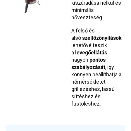
kiszáradása nélkül és
minimális
hőveszteség.
A felső és
alsó
szellőzőnyílások
lehetővé teszik
a
levegőellátás
nagyon
pontos
szabályozását
, így
könnyen beállíthatja a
hőmérsékletet
grillezéshez, lassú
sütéshez és
füstöléshez.