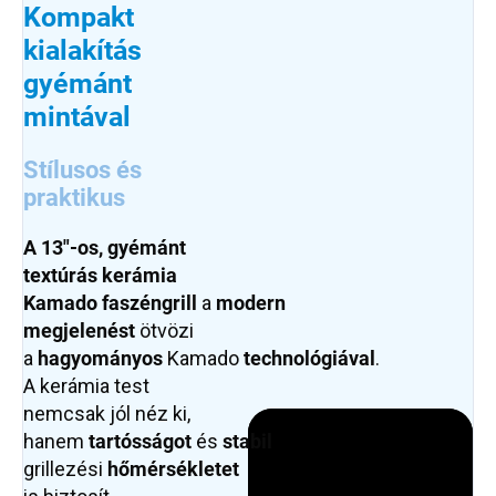
Kompakt
kialakítás
gyémánt
mintával
Stílusos és
praktikus
A 13"-os,
gyémánt
textúrás
kerámia
Kamado
faszéngrill
a
modern
megjelenést
ötvözi
a
hagyományos
Kamado
technológiával
.
A kerámia test
nemcsak jól néz ki,
hanem
tartósságot
és
stabil
grillezési
hőmérsékletet