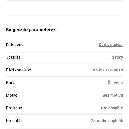
Kiegészítő paraméterek
Kategória
:
Kert és udvar
Jótállás
:
2 roky
EAN vonalkód
:
8595701799619
Barva
:
Červená
Motiv
:
Bez motivu
Pro koho
:
Pro dospělé
Produkt
:
Zahradní doplněk