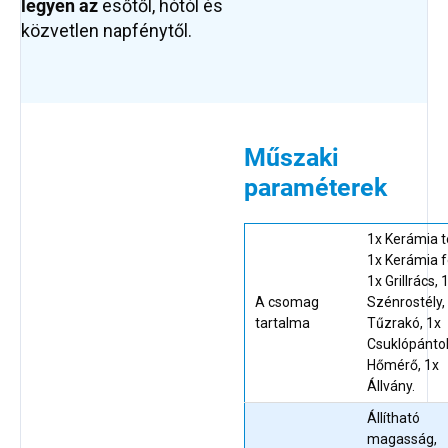
legyen az
esőtől, hótól és
közvetlen napfénytől.
Műszaki
paraméterek
1x Kerámia t
1x Kerámia f
1x Grillrács, 
A csomag
Szénrostély,
tartalma
Tűzrakó, 1x
Csuklópántok
Hőmérő, 1x
Állvány.
Állítható
magasság,