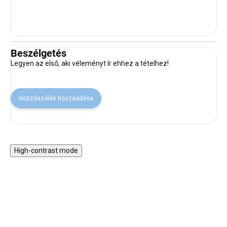
Beszélgetés
Legyen az első, aki véleményt ír ehhez a tételhez!
Hozzászólás hozzáadása
High-contrast mode
KI A SZABADBA!
30% KEDVEZMÉNY A
NYAR30 KÓDDAL
SALECODE:NYAR30:30:%