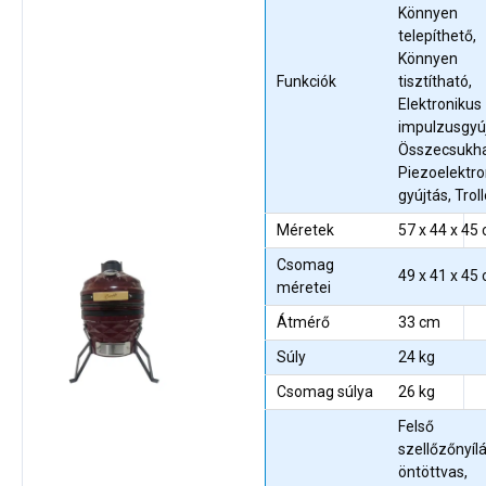
Könnyen
telepíthető,
Könnyen
Funkciók
tisztítható,
Elektronikus
impulzusgyúj
Összecsukha
Piezoelektr
gyújtás, Trol
Méretek
57 x 44 x 45
Csomag
49 x 41 x 45
méretei
Átmérő
33 cm
Súly
24 kg
Csomag súlya
26 kg
Felső
szellőzőnyílá
öntöttvas,