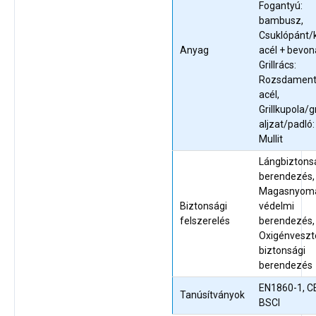
Fogantyú:
bambusz,
Csuklópánt/k
Anyag
acél + bevon
Grillrács:
Rozsdament
acél,
Grillkupola/gr
aljzat/padló:
Mullit
Lángbiztons
berendezés,
Magasnyom
Biztonsági
védelmi
felszerelés
berendezés,
Oxigénveszt
biztonsági
berendezés
EN1860-1, C
Tanúsítványok
BSCI