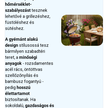
hőmérséklet-
szabályozást
tesznek
lehetővé a grillezéshez,
füstöléshez és
sütéshez.
A gyémánt alakú
design
stílusossá tesz
bármilyen szabadtéri
teret, a
minőségi
anyagok
- rozsdamentes
acél rács, öntöttvas
szellőzőnyílás és
bambusz fogantyú -
pedig
hosszú
élettartamot
biztosítanak. Ha
sokoldalú,
gazdaságos és