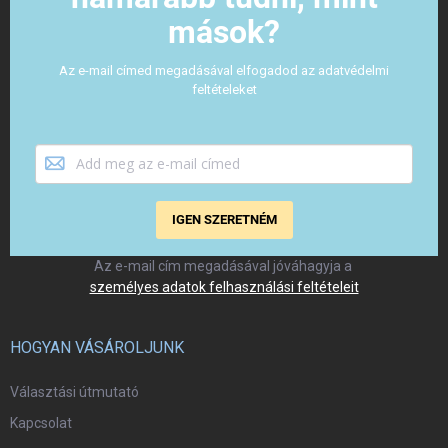
mások?
Az e-mail címed megadásával elfogadod az adatvédelmi
feltételeket
IGEN SZERETNÉM
Az e-mail cím megadásával jóváhagyja a
személyes adatok felhasználási feltételeit
HOGYAN VÁSÁROLJUNK
Választási útmutató
Kapcsolat