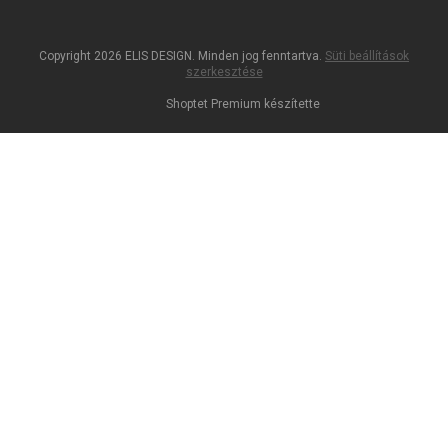
Copyright 2026
ELIS DESIGN
. Minden jog fenntartva.
Süti beállítások
szerkesztése
Shoptet Premium készítette