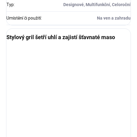
Typ
:
Designové, Multifunkční, Celoroční
Umístění či použití
:
Na ven a zahradu
Stylový gril šetří uhlí a zajistí šťavnaté maso