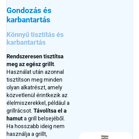
Gondozás és
karbantartás
Könnyű tisztítás és
karbantartás
Rendszeresen tisztítsa
meg az egész grillt
.
Használat után azonnal
tisztítson meg minden
olyan alkatrészt, amely
közvetlenül érintkezik az
élelmiszerekkel, például a
grillrácsot.
Távolítsa el a
hamut
a grill belsejéből.
Ha hosszabb ideig nem
használja a grillt,