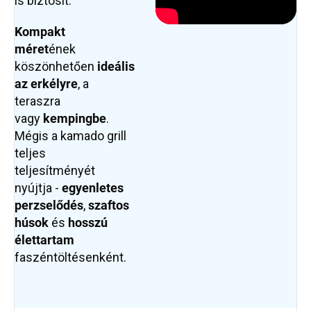
is biztosít.
Kompakt
méret
ének
köszönhetően
ideális
az erkélyre
, a
teraszra
vagy
kempingbe
.
Mégis a kamado grill
teljes
teljesítményét
nyújtja -
egyenletes
perzselődés
,
szaftos
húsok
és
hosszú
élettartam
faszéntöltésenként.