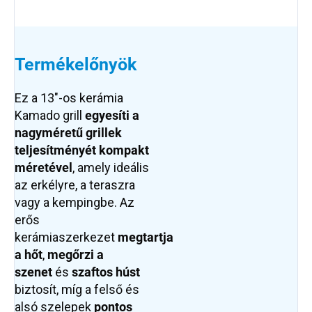
Termékelőnyök
Ez a 13"-os kerámia
Kamado grill
egyesíti a
nagyméretű grillek
teljesítményét kompakt
méretével
, amely ideális
az erkélyre, a teraszra
vagy a kempingbe. Az
erős
kerámiaszerkezet
megtartja
a hőt
,
megőrzi a
szenet
és
szaftos húst
biztosít, míg a felső és
alsó szelepek
pontos