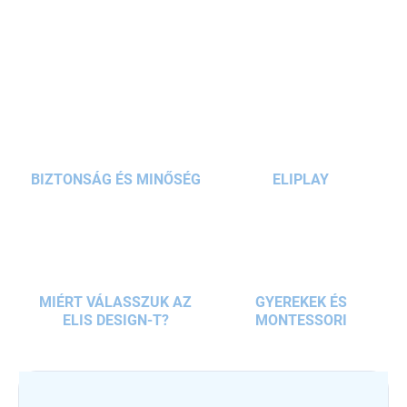
sütéshez,
tökéletes erkélyre, szabadtéri helyekre és
RÉSZLETES INFORMÁCIÓ
kempingezéshez
.
KÉRDÉS
BIZTONSÁG ÉS MINŐSÉG
ELIPLAY
MIÉRT VÁLASSZUK AZ
GYEREKEK ÉS
ELIS DESIGN-T?
MONTESSORI