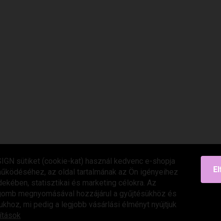
IGN sütiket (cookie-kat) használ kedvenc e-shopja
E
űködéséhez, az oldal tartalmának az Ön igényeihez
dekében, statisztikai és marketing célokra. Az
omb megnyomásával hozzájárul a gyűjtésükhöz és
khoz, mi pedig a legjobb vásárlási élményt nyújtjuk
ítások