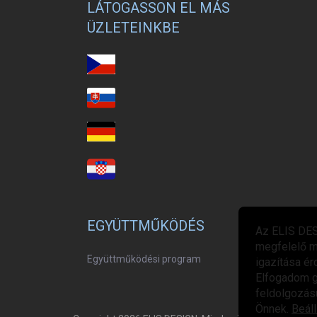
LÁTOGASSON EL MÁS
ÜZLETEINKBE
EGYÜTTMŰKÖDÉS
Az ELIS DES
megfelelő m
Együttműködési program
igazítása ér
Elfogadom g
feldolgozásu
Önnek.
Beáll