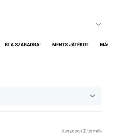
ÜRES KOSÁR
KOSÁR
KI A SZABADBA!
MENTS JÁTÉKOT
MÁGNESES ÉPÍTŐ
összesen
2
termék