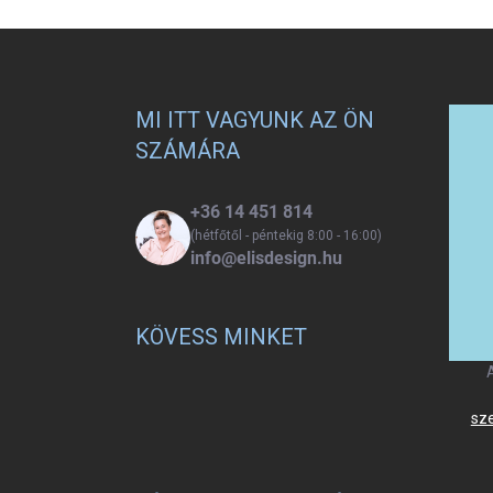
L
á
b
l
MI ITT VAGYUNK AZ ÖN
é
SZÁMÁRA
c
+36 14 451 814
(hétfőtől - péntekig 8:00 - 16:00)
info@elisdesign.hu
KÖVESS MINKET
sz