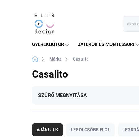
Ugrás
a
fő
tartalomhoz
GYEREKBÚTOR
JÁTÉKOK ÉS MONTESSORI
Kezdőlap
Márka
Casalito
Casalito
SZŰRŐ MEGNYITÁSA
T
e
AJÁNLJUK
LEGOLCSÓBB ELÖL
LEGDR
r