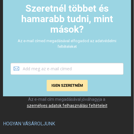
Szeretnél többet és
hamarabb tudni, mint
mások?
Az e-mail címed megadásával elfogadod az adatvédelmi
feltételeket
IGEN SZERETNÉM
Az e-mail cím megadásával jóváhagyja a
személyes adatok felhasználási feltételeit
HOGYAN VÁSÁROLJUNK