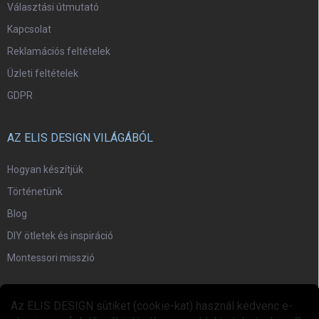
Választási útmutató
Kapcsolat
Reklamációs feltételek
Üzleti feltételek
GDPR
AZ ELIS DESIGN VILÁGÁBÓL
Hogyan készítjük
Történetünk
Blog
DIY ötletek és inspiráció
Montessori misszió
EGYÜTTMŰKÖDÉS
Az ELIS DESIGN sütiket (cookie-kat) használ kedvenc e-