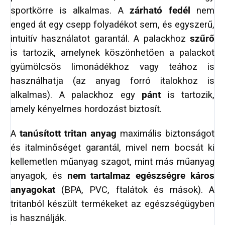
sportkörre is alkalmas. A
zárható fedél
nem
enged át egy csepp folyadékot sem, és egyszerű,
intuitív használatot garantál. A palackhoz
szűrő
is tartozik, amelynek köszönhetően a palackot
gyümölcsös limonádékhoz vagy teához is
használhatja (az anyag forró italokhoz is
alkalmas). A palackhoz egy
pánt
is tartozik,
amely kényelmes hordozást biztosít.
A
tanúsított tritan anyag
maximális biztonságot
és italminőséget garantál, mivel nem bocsát ki
kellemetlen műanyag szagot, mint más műanyag
anyagok, és
nem tartalmaz egészségre káros
anyagokat
(BPA, PVC, ftalátok és mások). A
tritanból készült termékeket az egészségügyben
is használják.