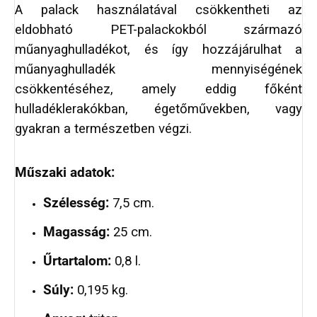
A palack használatával csökkentheti az
eldobható PET-palackokból származó
műanyaghulladékot, és így hozzájárulhat a
műanyaghulladék mennyiségének
csökkentéséhez, amely eddig főként
hulladéklerakókban, égetőművekben, vagy
gyakran a természetben végzi.
Műszaki adatok:
Szélesség:
7,5 cm.
Magasság:
25 cm.
Űrtartalom:
0,8 l.
Súly:
0,195 kg.