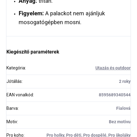
Anyag:
tritan.
Figyelem:
A palackot nem ajánljuk
mosogatógépben mosni.
Kiegészítő paraméterek
Kategória
:
Utazás és outdoor
Jótállás
:
2 roky
EAN vonalkód
:
8595689340544
Barva
:
Fialová
Motiv
:
Bez motivu
Pro koho
:
Pro holky, Pro děti, Pro dospělé, Pro školáky