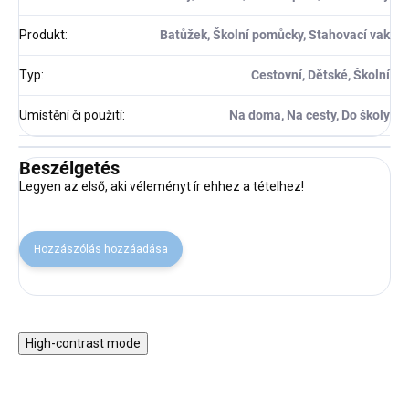
Produkt
:
Batůžek, Školní pomůcky, Stahovací vak
Typ
:
Cestovní, Dětské, Školní
Umístění či použití
:
Na doma, Na cesty, Do školy
Beszélgetés
Legyen az első, aki véleményt ír ehhez a tételhez!
Hozzászólás hozzáadása
High-contrast mode