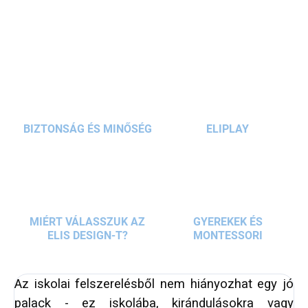
RÉSZLETES INFORMÁCIÓ
iskolában
,
kirándulás
közben
és
edzésen
egyaránt.
KÉRDÉS
BIZTONSÁG ÉS MINŐSÉG
ELIPLAY
MIÉRT VÁLASSZUK AZ
GYEREKEK ÉS
ELIS DESIGN-T?
MONTESSORI
Az iskolai felszerelésből nem hiányozhat egy jó
palack - ez iskolába, kirándulásokra vagy