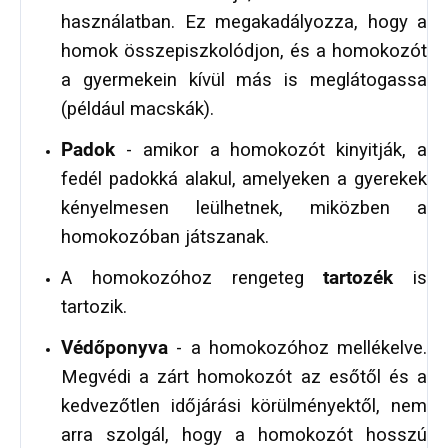
használatban. Ez megakadályozza, hogy a
homok összepiszkolódjon, és a homokozót
a gyermekein kívül más is meglátogassa
(például macskák).
Padok
- amikor a homokozót kinyitják, a
fedél padokká alakul, amelyeken a gyerekek
kényelmesen leülhetnek, miközben a
homokozóban játszanak.
A homokozóhoz rengeteg
tartozék
is
tartozik.
Védőponyva
- a homokozóhoz mellékelve.
Megvédi a zárt homokozót az esőtől és a
kedvezőtlen időjárási körülményektől, nem
arra szolgál, hogy a homokozót hosszú