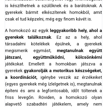
is készíthetnek a szülőknek és a barátoknak. A
gyerekek bármit elkészítenek homokból, amit
csak el tud képzelni, még egy finom kávét is.
A homokozó az egyik
leggyakoribb hely, ahol a
gyerekek találkoznak
. Ez az a hely, ahol
társadalmi kötelékek épülnek, a gyerekek
megismerik egymást,
megtanulnak együtt
játszani, együttműködni, kölcsönkérni
játékokat. Emellett a homokban játszva a
gyerekek
gyakorolják a motorikus készségeket,
a koordinációt,
igénybe veszik az érzékeiket
(egyes gyerekek még ízlelgetnek is), megtanulnak
építeni és ami a legfontosabb, időt töltenek a
friss levegőn. Röviden, a homokozó olyan
alapvető szabadtéri játékelem, amely nem