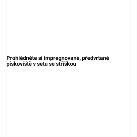
Prohlédněte si impregnované, předvrtané
pískoviště v setu se stříškou