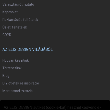
Választási útmutató
Kapcsolat
Reklamációs feltételek
Üzleti feltételek
GDPR
AZ ELIS DESIGN VILÁGÁBÓL
Hogyan készítjük
Történetünk
Blog
DIY ötletek és inspiráció
Montessori misszió
EGYÜTTMŰKÖDÉS
Az ELIS DESIGN sütiket (cookie-kat) használ kedvenc e-