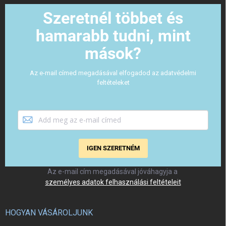
Szeretnél többet és
hamarabb tudni, mint
mások?
Az e-mail címed megadásával elfogadod az adatvédelmi
feltételeket
IGEN SZERETNÉM
Az e-mail cím megadásával jóváhagyja a
személyes adatok felhasználási feltételeit
HOGYAN VÁSÁROLJUNK