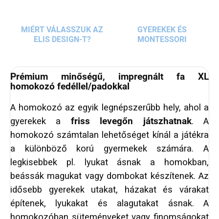
MIÉRT VÁLASSZUK AZ
GYEREKEK ÉS
ELIS DESIGN-T?
MONTESSORI
Prémium minőségű, impregnált fa XL
homokozó fedéllel/padokkal
A homokozó az egyik legnépszerűbb hely, ahol a
gyerekek a
friss levegőn játszhatnak
. A
homokozó számtalan lehetőséget kínál a játékra
a különböző korú gyermekek számára. A
legkisebbek pl. lyukat ásnak a homokban,
beássák magukat vagy dombokat készítenek. Az
idősebb gyerekek utakat, házakat és várakat
építenek, lyukakat és alagutakat ásnak. A
homokozóban süteményeket vagy finomságokat