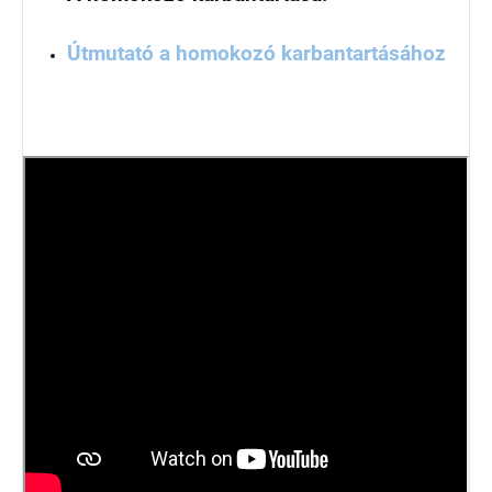
Útmutató a homokozó karbantartásához