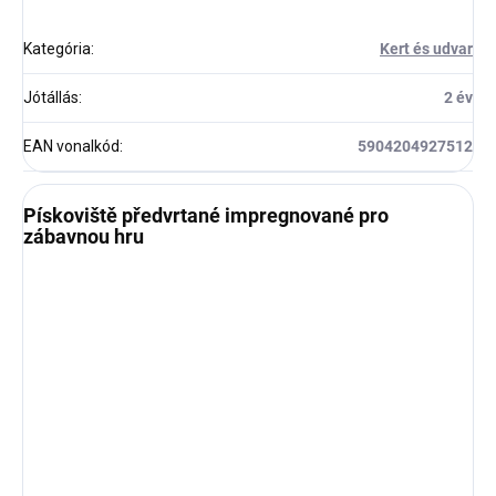
Kategória
:
Kert és udvar
Jótállás
:
2 év
EAN vonalkód
:
5904204927512
Pískoviště předvrtané impregnované pro
zábavnou hru