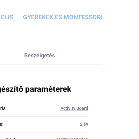
ELIS
GYEREKEK ÉS MONTESSORI
Beszélgetés
gészítő paraméterek
ria
:
Activity Board
s
:
2 év