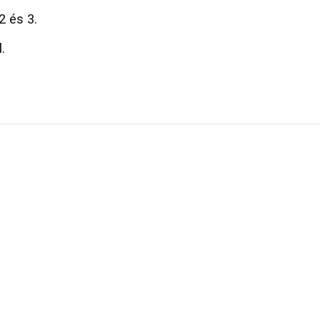
2 és 3.
.
ERRE A TERMÉKRE MÁS
KEDVEZMÉNY NEM
ÉRVÉNYESÍTHETŐ.