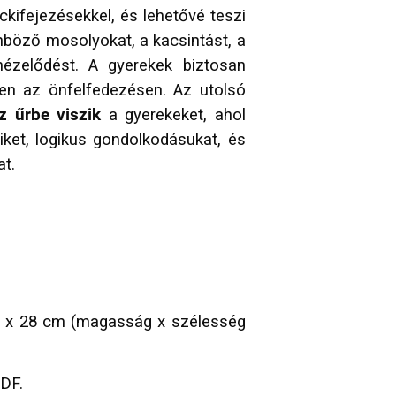
kifejezésekkel, és lehetővé teszi
nböző mosolyokat, a kacsintást, a
nézelődést. A gyerekek biztosan
en az önfelfedezésen. Az utolsó
z űrbe viszik
a gyerekeket, ahol
ket, logikus gondolkodásukat, és
at.
1 x 28 cm (magasság x szélesség
MDF.