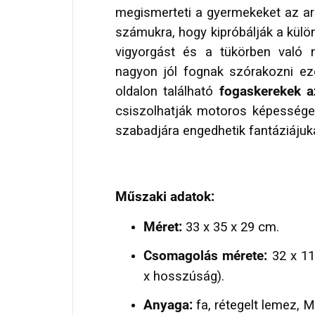
megismerteti a gyermekeket az arc
számukra, hogy kipróbálják a külö
vigyorgást és a tükörben való 
nagyon jól fognak szórakozni ez
oldalon található
fogaskerekek a
csiszolhatják motoros képességei
szabadjára engedhetik fantáziájuk
Műszaki adatok:
Méret:
33 x 35 x 29 cm.
Csomagolás mérete:
32 x 1
x hosszúság).
Anyaga:
fa, rétegelt lemez, 