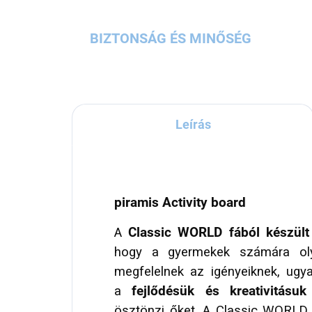
BIZTONSÁG ÉS MINŐSÉG
Leírás
piramis Activity board
A
Classic WORLD
fából készült
hogy a gyermekek számára olya
megfelelnek az igényeiknek, ugy
a
fejlődésük és kreativitásuk
ösztönzi őket. A Classic WORLD 