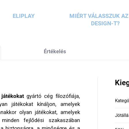
ELIPLAY
MIÉRT VÁLASSZUK AZ 
DESIGN-T?
Értékelés
Kie
 játékokat
gyártó cég filozófiája,
Kategó
n játékokat kínáljon, amelyek
anakkor olyan játékokat, amelyek
Jótállá
minden fejlődési szakaszában
a biztonságra, a minőségre és a