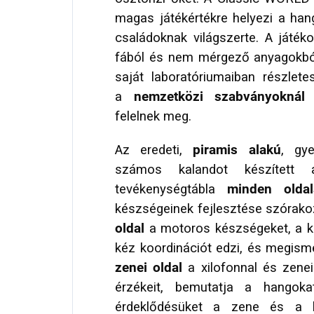
magas játékértékre helyezi a han
családoknak világszerte. A játék
fából és nem mérgező anyagokból
saját laboratóriumaiban részlete
a
nemzetközi szabványoknál
m
felelnek meg.
Az eredeti,
piramis alakú
, gy
számos kalandot készített
tevékenységtábla
minden oldal
készségeinek fejlesztése szórakoz
oldal
a motoros készségeket, a ko
kéz koordinációt edzi, és megisme
zenei oldal
a xilofonnal és zene
érzékeit, bemutatja a hangoka
érdeklődésüket a zene és a 