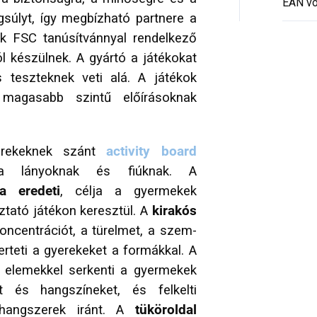
EAN vo
gsúlyt, így megbízható partnere a
ok FSC tanúsítvánnyal rendelkező
 készülnek. A gyártó a játékokat
s teszteknek veti alá. A játékok
agasabb szintű előírásoknak
erekeknek szánt
activity board
 a lányoknak és fiúknak. A
a eredeti
, célja a gyermekek
tató játékon keresztül. A
kirakós
ncentrációt, a türelmet, a szem-
rteti a gyerekeket a formákkal. A
i elemekkel serkenti a gyermekek
t és hangszíneket, és felkelti
hangszerek iránt. A
tüköroldal