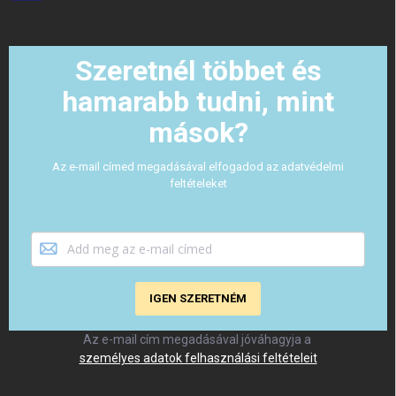
Szeretnél többet és
hamarabb tudni, mint
mások?
Az e-mail címed megadásával elfogadod az adatvédelmi
feltételeket
IGEN SZERETNÉM
Az e-mail cím megadásával jóváhagyja a
személyes adatok felhasználási feltételeit