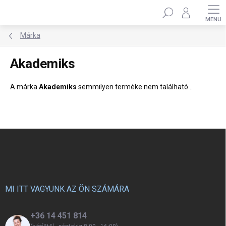
Ugrás
Keresés
a
fő
tartalomhoz
Márka
Akademiks
A márka
Akademiks
semmilyen terméke nem található...
L
á
b
l
é
c
MI ITT VAGYUNK AZ ÖN SZÁMÁRA
+36 14 451 814