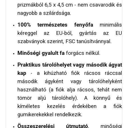
prizmákból 6,5 x 4,5 cm - nem csavarodik és
nagyobb a szilárdsága.
100% természetes fenyőfa
minimális
kéreggel az EU-ból, gyártás az EU
szabványok szerint, FSC tanúsítvánnyal.
Minőségi gyalult fa
forgács nélkül.
Praktikus tárolóhelyet vagy második ágyat
kap
- a kihúzható fiók rácsos ráccsal
második ágyként vagy tárolóhelyként
használható (a fiók alja rácsos, tehát nem
tömör aljú tárolóhely). A könnyű és
kíméletes kezelés érdekében a fiók
gumikerekekkel rendelkezik.
Összeszerelési útmutató
, minőségi