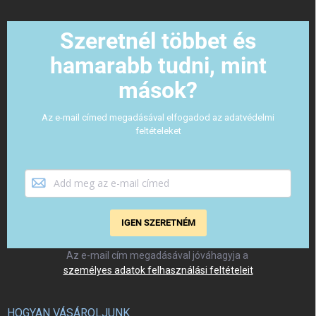
Szeretnél többet és
hamarabb tudni, mint
mások?
Az e-mail címed megadásával elfogadod az adatvédelmi
feltételeket
IGEN SZERETNÉM
Az e-mail cím megadásával jóváhagyja a
személyes adatok felhasználási feltételeit
HOGYAN VÁSÁROLJUNK