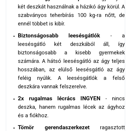
két deszkát használnak a házikó ágy körül. A
szabványos teherbírás 100 kg-ra nőtt, de
ennél többet is kibír.
Biztonságosabb leesésgátlók
- a
leesésgátló két deszkából áll, így
biztonságosabb a kisebb gyermekek
számára. A hátsó leesésgátló az ágy teljes
hosszában, az elülső leesésgátló az ágy
feléig nyúlik. A leesésgátlók a felső
deszkára vannak felszerelve.
2x rugalmas lécrács INGYEN
- nincs
deszka, hanem rugalmas lécek az ágyhoz
és a fiókhoz.
Tömör gerendaszerkezet
ragasztott