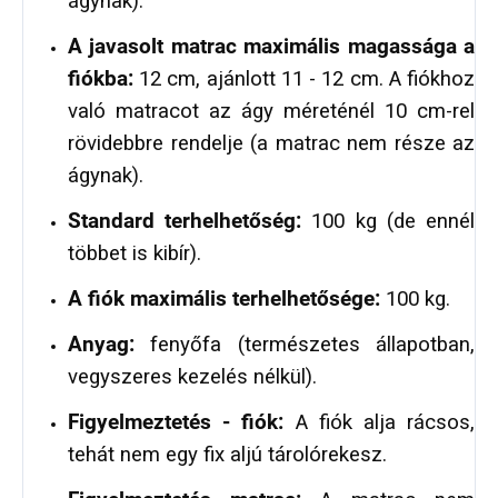
ágynak).
A javasolt matrac maximális magassága a
fiókba:
12 cm, ajánlott 11 - 12 cm. A fiókhoz
való matracot az ágy méreténél 10 cm-rel
rövidebbre rendelje (a matrac nem része az
ágynak).
Standard terhelhetőség:
100 kg (de ennél
többet is kibír).
A fiók maximális terhelhetősége:
100 kg.
Anyag:
fenyőfa (természetes állapotban,
vegyszeres kezelés nélkül).
Figyelmeztetés - fiók:
A fiók alja rácsos,
tehát nem egy fix aljú tárolórekesz.