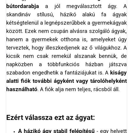
bútordarabja
a jól megválasztott ágy. A
skandináv stílusú, házikó alakú fa ágyak
kétségtelenül a legnépszerűbbek a gyermekágyak
között. Ezek nem csupán alvásra szolgáló ágyak,
hanem a gyermekek otthona is, amelyeket úgy
terveztek, hogy illeszkedjenek az ő világukhoz. A
kicsik nem csak remekül alszanak bennük, de
napközben a többfunkciós házban játszva
szabadon engedhetik a fantáziájukat is. A
kiságy
alatti fiók további ágyként vagy tárolóhelyként
használható
. A fiók alja nem teljes, rácsból áll.
Ezért válassza ezt az ágyat:
A házikó ágy stabil felépítésű
- egy helyett