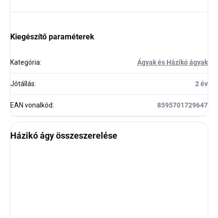
Kiegészítő paraméterek
Kategória
:
Ágyak és Házikó ágyak
Jótállás
:
2 év
EAN vonalkód
:
8595701729647
Házikó ágy összeszerelése