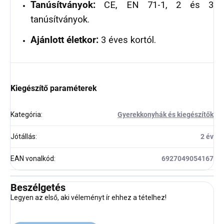
Tanúsítványok:
CE, EN 71-1, 2 és 3
tanúsítványok.
Ajánlott életkor:
3 éves kortól.
Kiegészítő paraméterek
Kategória
:
Gyerekkonyhák és kiegészítők
Jótállás
:
2 év
EAN vonalkód
:
6927049054167
Beszélgetés
Legyen az első, aki véleményt ír ehhez a tételhez!