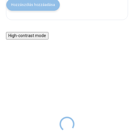
Hozzászólás hozzáadása
High-contrast mode
Fa Montessori 5 az 1-
Motorikus asztal vonattal
ben hinta 2 az 1-ben
és játékokkal
rámpával - pasztell szett
34 990 Ft
RAKTÁRON
16 990 Ft
59 990 Ft