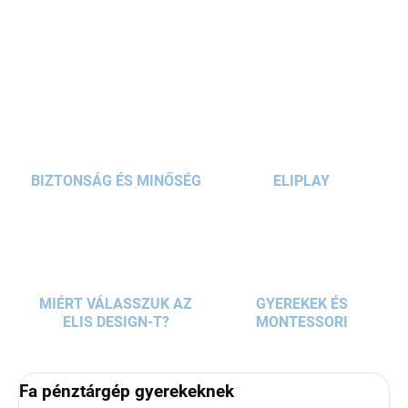
bolti játékának. A pénztárgép kis érméket és
RÉSZLETES INFORMÁCIÓ
bankjegyeket, hitelkártyát, vonalkódolvasót,
árcédulákat és golyószámlálót tartalmaz. A fából
KÉRDÉS
készült pénztárgéppel a gyerekek gyakorolhatják
az
alapvető számtani ismereteket
és
fejleszthetik
számolási készségeiket
.
BIZTONSÁG ÉS MINŐSÉG
ELIPLAY
MIÉRT VÁLASSZUK AZ
GYEREKEK ÉS
ELIS DESIGN-T?
MONTESSORI
Fa pénztárgép gyerekeknek