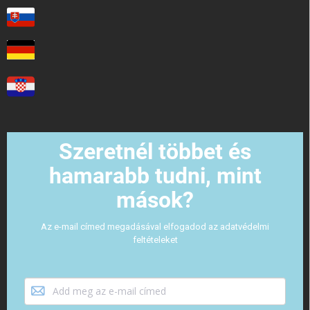
Szeretnél többet és
hamarabb tudni, mint
mások?
Az e-mail címed megadásával elfogadod az adatvédelmi
feltételeket