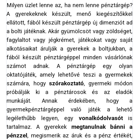
Milyen üzlet lenne az, ha nem lenne pénztárgép?
A gyerekeknek készült, menő kiegészítőkkel
ellátott, fából készült pénztárgép új dimenziót ad
a bolti játéknak. Akár gyümölcsöt vagy zöldséget,
fagylaltot vagy jégkrémet, játékokat vagy saját
alkotásaikat árulják a gyerekek a boltjukban, a
fából készült pénztárgéppel minden vásárlónak
számot adnak. A pénztárgép egy olyan
oktatójáték, amely lehetővé teszi a gyermekek
számára, hogy
szórakoztató
, gyermeki módon
próbálják ki a pénztárosok és az eladók
munkáját. Annak érdekében, hogy a
gyermekpénztárgéppel való játék a lehető
legélethűbb legyen, egy
vonalkódolvasót
is
tartalmaz. A gyerekek
megtanulnak bánni a
pénzzel
, megismerik az áruk és a pénz értékét,