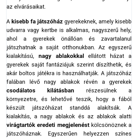
az elvárásaikat.
A
kisebb fa játszóház
gyerekeknek, amely kisebb
udvarra vagy kertbe is alkalmas, nagyszerű hely,
ahol a gyerekek önállóan és zavartalanul
játszhatnak a saját otthonukban. Az egyszerű
kialakítású,
nagy ablakokkal
ellátott házat a
gyerekek saját fantáziájuk szerint díszíthetik, és
akár boltos játékra is használhatják. A játszóház
falában lévő nagy ablakok révén a gyerekek
csodálatos kilátásban
részesülnek a
környezetre, és lehetővé teszik, hogy a fából
készült játszóházat standdá alakítsák. A
kialakítás, a nagy ablakok és az ablakok alatti
virágtartók
eredeti megjelenést
kölcsönöznek a
játszóháznak. Egyszerűen helyezzen színes