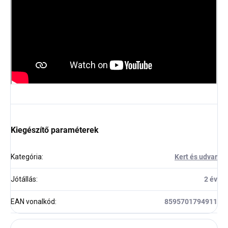
Kiegészítő paraméterek
Kategória
:
Kert és udvar
Jótállás
:
2 év
EAN vonalkód
:
8595701794911