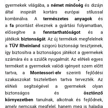
gyermekek világába, a
német minőség
és dizájn
által inspirált kortárs európai stílussal
kombinálva. A
természetes anyagok
és
a
fa
prioritást élveznek a gyártási folyamatban,
elősegítve a
fenntarthatóságot
és a
játékok
biztonságát
. Az új termékek megfelelnek
a
TÜV Rheinland
szigorú biztonsági tesztjeinek,
így biztosítva a biztonságos játékot a gyermekek
számára és a szülők nyugalmát. Az eliNeli egyes
termékeit a gyermekek valódi igényeit szem előtt
tartva, a
Montessori
-
elv
szerinti fejlődési
szakaszokat tiszteletben tartva tervezték. Az
eliNeli segítségével a gyermekek olyan
biztonságos és
ösztönző
környezetben
tanulnak, alkotnak és fejlődnek,
amely nemcsak megfelel, hanem meg is haladja