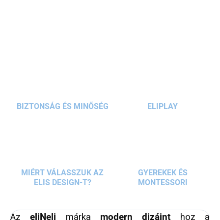
ablakok
nagyszerű kilátást
nyújtanak a
RÉSZLETES INFORMÁCIÓ
gyerekeknek, és lehetővé teszik, hogy a házat
gyermekboltként vagy árusító standként
KÉRDÉS
használják. A gyerekek a játszóház elején lévő
ablakok alatti virágládákba virágokat
helyezhetnek, hogy díszítsék a játszóházat.
BIZTONSÁG ÉS MINŐSÉG
ELIPLAY
MIÉRT VÁLASSZUK AZ
GYEREKEK ÉS
ELIS DESIGN-T?
MONTESSORI
Az
eliNeli
márka
modern dizájnt
hoz a