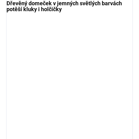
Dřevěný domeček v jemných světlých barvách
potěší kluky i holčičky