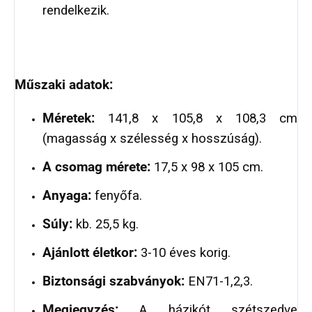
rendelkezik.
Műszaki adatok:
Méretek:
141,8 x 105,8 x 108,3 cm
(magasság x szélesség x hosszúság).
A csomag mérete:
17,5 x 98 x 105 cm.
Anyaga:
fenyőfa.
Súly:
kb. 25,5 kg.
Ajánlott életkor:
3-10 éves korig.
Biztonsági szabványok:
EN71-1,2,3.
Megjegyzés:
A házikót szétszedve