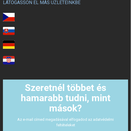
LÁTOGASSON EL MÁS ÜZLETEINKBE
Szeretnél többet és
hamarabb tudni, mint
mások?
Az e-mail címed megadásával elfogadod az adatvédelmi
feltételeket