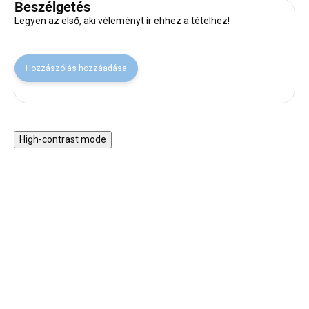
Beszélgetés
Legyen az első, aki véleményt ír ehhez a tételhez!
Hozzászólás hozzáadása
High-contrast mode
30% KEDVEZMÉNY A
NYAR30 KÓDDAL
BESTSELLER
SALECODE:NYAR30:30:%