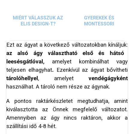
alsó ágy első és hátsó leesésgátlóit.
MIÉRT VÁLASSZUK AZ
GYEREKEK ÉS
ELIS DESIGN-T?
MONTESSORI
Ezt az ágyat a következő változatokban kínáljuk:
az alsó ágy választható első és hátsó
leesésgátlóval,
amelyet kombinálhat vagy
teljesen elhagyhat
.
Ezenkívül az ágyat bővítheti
tárolóhellyel
, amelyet
vendégágyként
használhat. A tároló nem része az ágynak.
A pontos raktárkészletet megtudhatja, amint
kiválasztotta az Önnek megfelelő változatot.
Amennyiben az ágy nincs raktáron, akkor a
szállítási idő 4-8 hét.