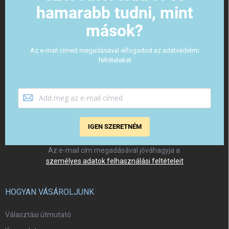
hamarabb tudni, mint
mások?
Az e-mail címed megadásával elfogadod az adatvédelmi
feltételeket
IGEN SZERETNÉM
Az e-mail cím megadásával jóváhagyja a
személyes adatok felhasználási feltételeit
HOGYAN VÁSÁROLJUNK
Választási útmutató