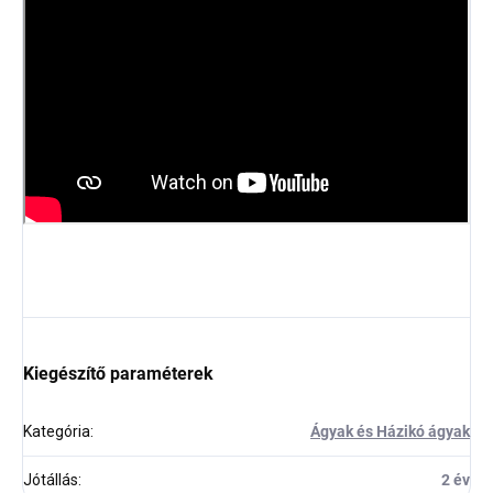
Kiegészítő paraméterek
Kategória
:
Ágyak és Házikó ágyak
Jótállás
:
2 év