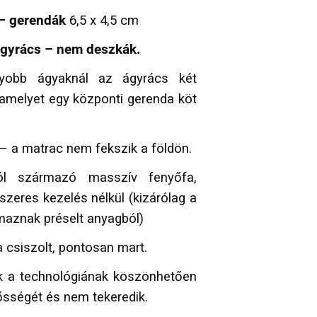
 – gerendák
6,5 x 4,5 cm
ágyrács – nem deszkák.
obb ágyaknál az ágyrács két
amelyet egy központi gerenda köt
– a matrac nem fekszik a földön.
ól származó masszív fenyőfa,
zeres kezelés nélkül (kizárólag a
rmaznak préselt anyagból)
csiszolt, pontosan mart.
k a technológiának köszönhetően
ősségét és nem tekeredik.