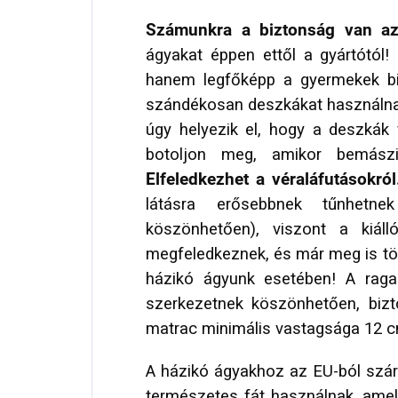
Számunkra a biztonság van a
ágyakat éppen ettől a gyártótól
hanem legfőképp a gyermekek bi
szándékosan deszkákat használnak
úgy helyezik el, hogy a deszkák
botoljon meg, amikor bemászi
Elfeledkezhet a véraláfutásokró
látásra erősebbnek tűnhetne
köszönhetően), viszont a kiál
megfeledkeznek, és már meg is tör
házikó ágyunk esetében! A raga
szerkezetnek köszönhetően, bizt
matrac minimális vastagsága 12 c
A házikó ágyakhoz az EU-ból szár
természetes fát használnak, amel