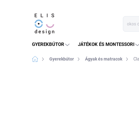
Ugrás
a
fő
tartalomhoz
GYEREKBÚTOR
JÁTÉKOK ÉS MONTESSORI
Kezdőlap
Gyerekbútor
Ágyak és matracok
Cl
Nincs értékelés
Ugrás az értékelésh