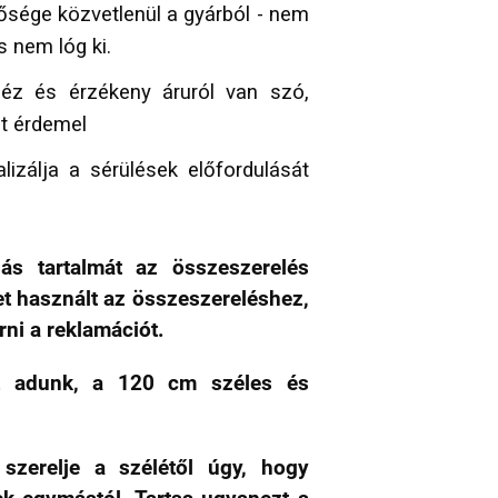
sége közvetlenül a gyárból - nem
 nem lóg ki.
héz és érzékeny áruról van szó,
t érdemel
izálja a sérülések előfordulását
lás tartalmát az összeszerelés
et használt az összeszereléshez,
ni a reklamációt.
t adunk, a 120 cm széles és
szerelje a szélétől úgy, hogy