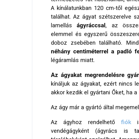
A kínálatunkban 120 cm-től egé
találhat. Az ágyat szétszerelve sz
lamellás
ágyráccsal
, az össze
elemmel és egyszerű összeszerel
doboz zsebében található. Mind
néhány centiméterrel a padló fe
légáramlás miatt.
Az ágyakat megrendelésre gyárt
kínáljuk az ágyakat, ezért nincs l
akkor kezdik el gyártani Őket, ha a
Az ágy már a gyártó által megemel
Az ágyhoz rendelhető
fiók
vendégágyként (ágyrács is ta