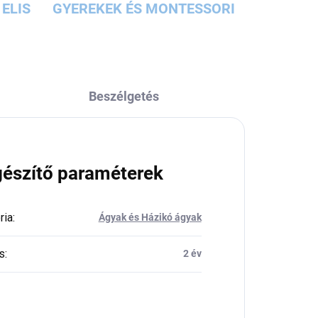
ELIS
GYEREKEK ÉS MONTESSORI
Beszélgetés
gészítő paraméterek
ria
:
Ágyak és Házikó ágyak
s
:
2 év