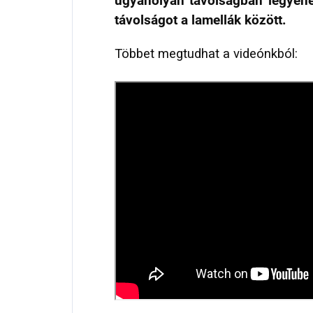
ugyanolyan távolságban legyene
távolságot a lamellák között.
Többet megtudhat a videónkból: