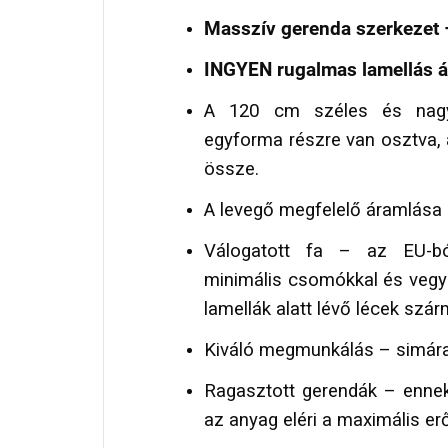
Masszív gerenda szerkezet
INGYEN rugalmas lamellás 
A 120 cm széles és nagy
egyforma részre van osztva, 
össze.
A levegő megfelelő áramlása 
Válogatott fa – az EU-b
minimális csomókkal és vegys
lamellák alatt lévő lécek szá
Kiváló megmunkálás – simára 
Ragasztott gerendák – enne
az anyag eléri a maximális er