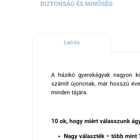
BIZTONSÁG ÉS MINŐSÉG
Leírás
A házikó gyerekágyak nagyon k
számít újoncnak, már hosszú évek
minden tájára.
10 ok, hogy miért válasszunk ágya
Nagy választék – több mint 