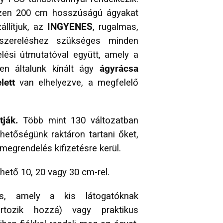
szen 200 cm hosszúságú ágyakat
állítjuk, az
INGYENES
, rugalmas,
szereléshez szükséges minden
ési útmutatóval együtt, amely a
en általunk kínált ágy
ágyrácsa
lett
van elhelyezve, a megfelelő
ják.
Több mint 130 változatban
ehetőségünk raktáron tartani őket,
 megrendelés kifizetésre kerül.
hető 10, 20 vagy 30 cm-rel.
is, amely a kis látogatóknak
rtozik hozzá) vagy praktikus