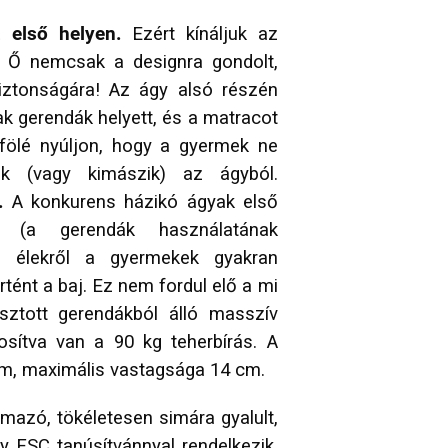
z első helyen.
Ezért kínáljuk az
! Ő nemcsak a designra gondolt,
ztonságára! Az ágy alsó részén
 gerendák helyett, és a matracot
 fölé nyúljon, hogy a gyermek ne
k (vagy kimászik) az ágyból.
l.
A konkurens házikó ágyak első
k (a gerendák használatának
ló élekről a gyermekek gyakran
tént a baj. Ez nem fordul elő a mi
sztott gerendákból álló masszív
osítva van a 90 kg teherbírás. A
m, maximális vastagsága 14 cm.
mazó, tökéletesen simára gyalult,
y FSC tanúsítvánnyal rendelkezik.