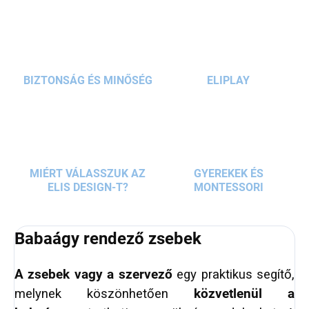
szükséges, kéznél lesz.
A 6 nagy zsebbel
rendelkező rendezőbe
jól elférnek a kis játékok,
pelenkázó segédeszközök, a cumi vagy a
cumisüveg. A
tépőzáras rögzítés
nagyon
sokoldalú
és lehetővé teszi, hogy a zsebek a
BIZTONSÁG ÉS MINŐSÉG
ELIPLAY
legtöbb gyermekágyhoz rögzíthetők legyenek.
Szennyeződés esetén a
rendező könnyen
kimosható.
MIÉRT VÁLASSZUK AZ
GYEREKEK ÉS
ELIS DESIGN-T?
MONTESSORI
Babaágy rendező zsebek
A zsebek vagy a szervező
egy praktikus segítő,
melynek köszönhetően
közvetlenül a