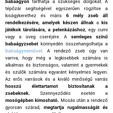
babaágyon
tarthatja a szükséges dolgokat. A
tépőzár segítségével egyszerűen rögzítse a
kiságykerethez és máris
6 mély zseb áll
rendelkezésére, amelyek készen állnak
a
kis
játékok tárolására, a pelenkázáshoz
, egy cumi
vagy a üveg cseréjére. A
semleges színű
babaágyzsebet
könnyedén összehangolhatja a
babaágyneművel
. A rendező zseb úgy van
varrva, hogy még a legkisebbek számára is
alkalmas és biztonságos, valamint a gyermekek
és szülők számára egyaránt kényelmes legyen.
Az erős varrások és a kiváló minőségű varrás
hosszú élettartamot biztosítanak a
zsebeknek.
Szennyeződés esetén a
mosógépben kimosható.
Mosás után a rendező
gyorsan szárad,
megtartja rugalmasságát és