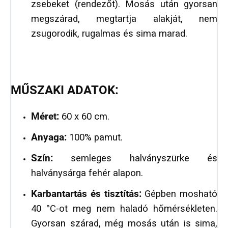
zsebeket (rendezőt). Mosás után gyorsan
megszárad, megtartja alakját, nem
zsugorodik, rugalmas és sima marad.
MŰSZAKI ADATOK:
Méret:
60 x 60 cm.
Anyaga:
100% pamut.
Szín:
semleges halványszürke és
halványsárga fehér alapon.
Karbantartás és tisztítás:
Gépben mosható
40 °C-ot meg nem haladó hőmérsékleten.
Gyorsan szárad, még mosás után is sima,