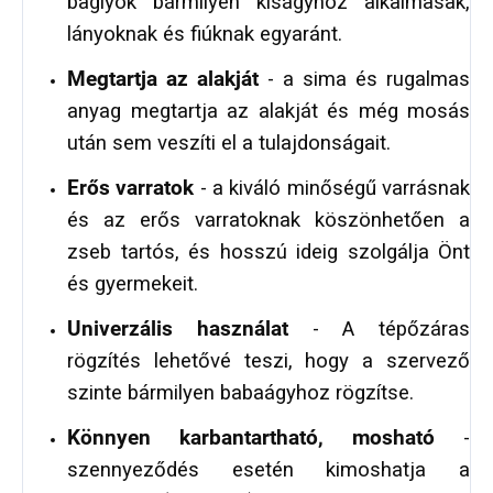
baglyok bármilyen kiságyhoz alkalmasak,
lányoknak és fiúknak egyaránt.
Megtartja az alakját
- a sima és rugalmas
anyag megtartja az alakját és még mosás
után sem veszíti el a tulajdonságait.
Erős varratok
- a kiváló minőségű varrásnak
és az erős varratoknak köszönhetően a
zseb tartós, és hosszú ideig szolgálja Önt
és gyermekeit.
Univerzális használat
- A tépőzáras
rögzítés lehetővé teszi, hogy a szervező
szinte bármilyen babaágyhoz rögzítse.
Könnyen karbantartható, mosható
-
szennyeződés esetén kimoshatja a