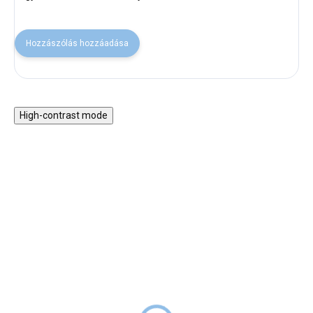
Hozzászólás hozzáadása
High-contrast mode
Fa Montessori 5 az 1-
Motorikus asztal vonattal
ben hinta 2 az 1-ben
és játékokkal