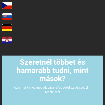
Szeretnél többet és
hamarabb tudni, mint
mások?
Az e-mail címed megadásával elfogadod az adatvédelmi
feltételeket