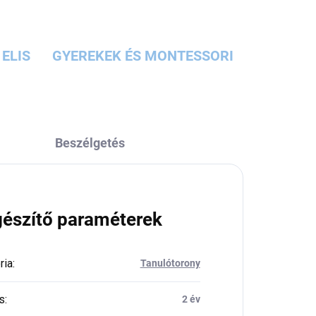
ELIS
GYEREKEK ÉS MONTESSORI
Beszélgetés
gészítő paraméterek
ria
:
Tanulótorony
s
:
2 év