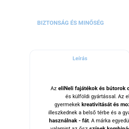
BIZTONSÁG ÉS MINŐSÉG
Leírás
Az
eliNeli fajátékok és bútorok
és külföldi gyártással. Az e
gyermekek
kreativitását és mo
illeszkednek a belső térbe és a g
használnak - fát
. A márka egyedü
valamint az ősz
színek kombiná