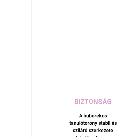
BIZTONSÁG
A
buborékos
tanulótorony stabil és
szilárd szerkezete