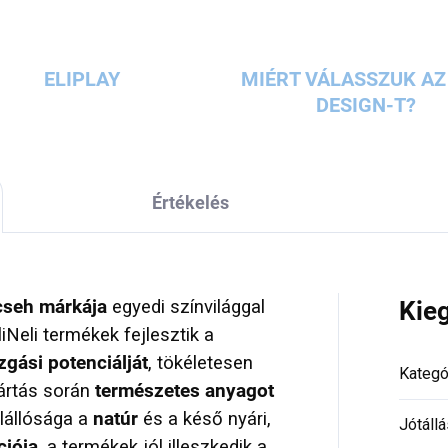
ELIPLAY
MIÉRT VÁLASSZUK AZ 
DESIGN-T?
Értékelés
 cseh márkája
egyedi színvilággal
Kie
liNeli termékek fejlesztik a
zgási potenciálját
, tökéletesen
Kategó
yártás során
természetes anyagot
lállósága a
natúr
és a késő nyári,
Jótállá
ciója
, a termékek jól illeszkedik a