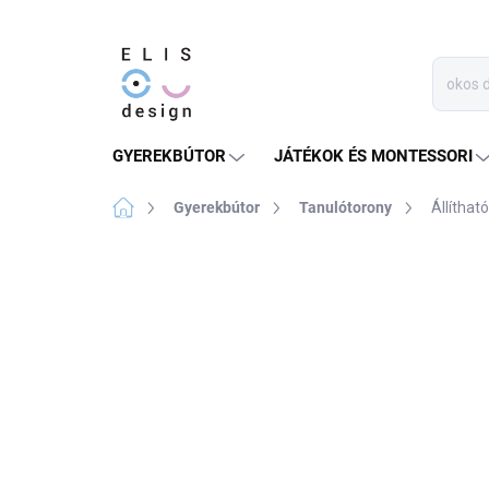
Ugrás
a
fő
tartalomhoz
GYEREKBÚTOR
JÁTÉKOK ÉS MONTESSORI
Kezdőlap
Gyerekbútor
Tanulótorony
Állíthat
Nincs értékelés
Ugrás az értékeléshe
ÉRTÉKESÍTÉS VÉGET
ÉRT