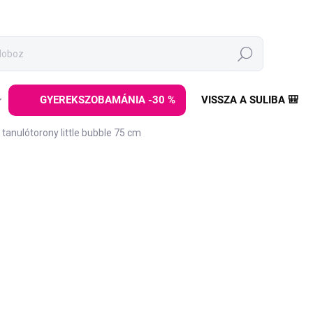
Keresés
GYEREKSZOBAMÁNIA -30 %
VISSZA A SULIBA 🎒
ó tanulótorony little bubble 75 cm
z
MÁRKA:
ELINELI
34 990 Ft
Egységár:
KIÁRUSÍTVA - ELADÁS LE
VARIANTA