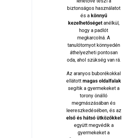
lehetővé teszi a
biztonságos használatot
és a
könnyű
kezelhetőséget
anélkül,
hogy a padlót
megkarcolná. A
tanulótornyot könnyedén
áthelyezheti pontosan
oda, ahol szükség van rá.
Az aranyos buborékokkal
ellátott
magas oldalfalak
segítik a gyermekeket a
torony önálló
megmászásában és
leereszkedésében, és az
első és hátsó ütközőkkel
együtt megvédik a
gyermekeket a