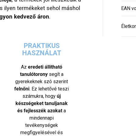
és ilyen termékeket sehol máshol
EAN vo
gyon kedvező áron
.
Életkor
PRAKTIKUS
HASZNÁLAT
Az
eredeti állítható
tanulótorony
segít a
gyerekeknek szó szerint
felnőni
. Ez lehetővé teszi
számukra, hogy
új
készségeket tanuljanak
és fejlesszék azokat
a
mindennapi
tevékenységek
megfigyelésével és