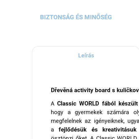
BIZTONSÁG ÉS MINŐSÉG
Leírás
Dřevěná activity board s kuličko
A
Classic WORLD
fából készült
hogy a gyermekek számára olya
megfelelnek az igényeiknek, ugy
a
fejlődésük és kreativitásuk
ösztönzi őket. A Classic WORLD 