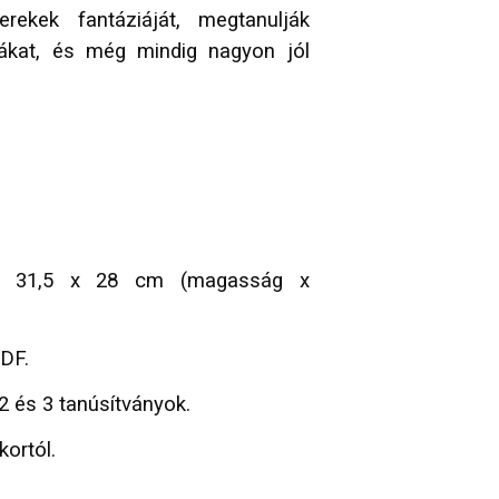
erekek fantáziáját, megtanulják
mákat, és még mindig nagyon jól
31,5 x 28 cm (magasság x
MDF.
2 és 3 tanúsítványok.
ortól.