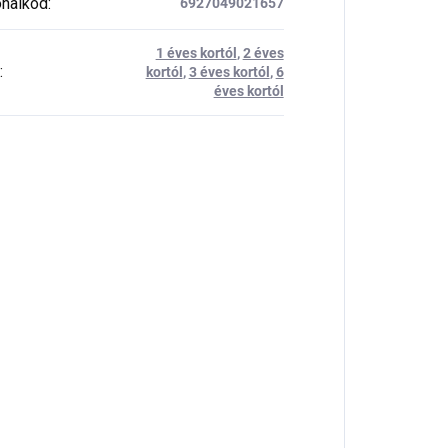
nalkód
:
6927049021657
1 éves kortól
,
2 éves
:
kortól
,
3 éves kortól
,
6
éves kortól