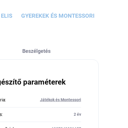
ELIS
GYEREKEK ÉS MONTESSORI
Beszélgetés
gészítő paraméterek
ria
:
Játékok és Montessori
s
:
2 év