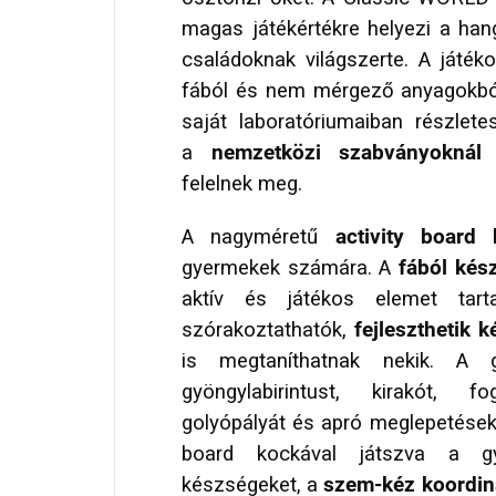
magas játékértékre helyezi a han
családoknak világszerte. A játék
fából és nem mérgező anyagokból
saját laboratóriumaiban részlete
a
nemzetközi szabványoknál
m
felelnek meg.
A nagyméretű
activity board 
gyermekek számára. A
fából kész
aktív és játékos elemet tart
szórakoztathatók,
fejleszthetik 
is megtaníthatnak nekik. A
gyöngylabirintust, kirakót, f
golyópályát és apró meglepetéseket
board kockával játszva a gy
készségeket, a
szem-kéz koordiná