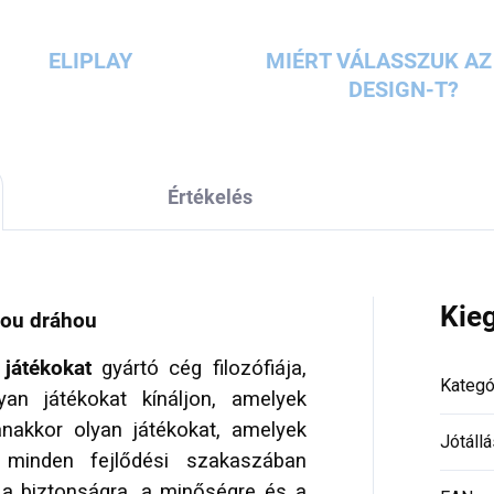
ELIPLAY
MIÉRT VÁLASSZUK AZ 
DESIGN-T?
Értékelés
Kie
vou dráhou
 játékokat
gyártó cég filozófiája,
Kategó
n játékokat kínáljon, amelyek
anakkor olyan játékokat, amelyek
Jótállá
minden fejlődési szakaszában
a biztonságra, a minőségre és a