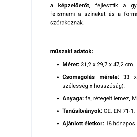
a képzelőerőt
, fejlesztik a gy
felismerni a színeket és a for
szórakoznak.
műszaki adatok:
Méret:
31,2 x 29,7 x 47,2 cm.
Csomagolás mérete:
33 x 
szélesség x hosszúság).
Anyaga:
fa, rétegelt lemez, 
Tanúsítványok:
CE, EN 71-1, 
Ajánlott életkor:
18 hónapos k