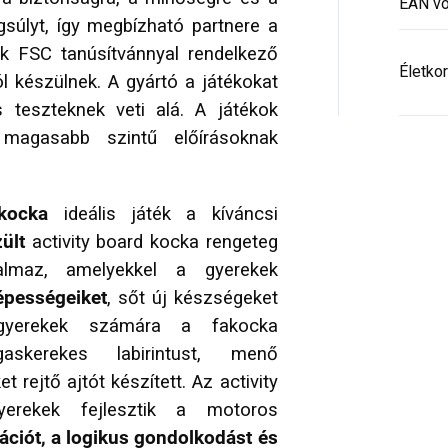
EAN vo
gsúlyt, így megbízható partnere a
ok FSC tanúsítvánnyal rendelkező
Életkor
 készülnek. A gyártó a játékokat
s teszteknek veti alá. A játékok
agasabb szintű előírásoknak
kocka
ideális játék a kíváncsi
ült
activity board kocka rengeteg
almaz, amelyekkel a gyerekek
képességeiket
, sőt új készségeket
 gyerekek számára a fakocka
ogaskerekes labirintust, menő
 rejtő ajtót készített. Az activity
erekek fejlesztik a motoros
ciót, a logikus gondolkodást és