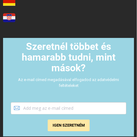
Szeretnél többet és
hamarabb tudni, mint
mások?
Az e-mail címed megadásával elfogadod az adatvédelmi
feltételeket
IGEN SZERETNÉM