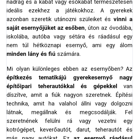
nadrág és a kabát vagy esőkabát természetesen
ideális ezekhez a játékokhoz. A gyerekek
azonban szeretik utánozni szüleiket és
vinni a
saját esernyőjüket az esőben
, úton az óvodába,
iskolába, autóba vagy sétára és ráadásul egy
nem túl hétköznapi esernyő, ami egy álom
minden lány és fiú
számára.
Mi olyan különleges ebben az esernyőben? Az
építkezés tematikájú gyerekesernyő
nagy
építőipari teherautókkal és gépekkel
van
díszítve, amit a fiúk nagyon szeretnek. Építési
technika, amit ha valahol állni vagy dolgozni
látnak, megállnak és megcsodálják. Fel
szeretnének felülni rá vagy vezetni egy
kotrógépet, keverőautót, darut, teherautót és
más nagy autókat. Ez
az esernyő ráadásul