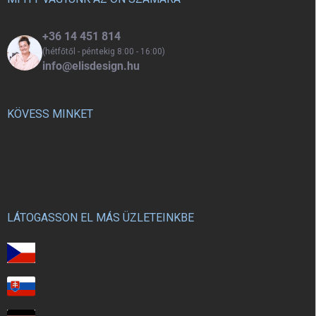
motoros készségeket, és már 1
éves kortól alkalmas.
+36 14 451 814
(hétfőtől - péntekig 8:00 - 16:00)
info@elisdesign.hu
KÖVESS MINKET
LÁTOGASSON EL MÁS ÜZLETEINKBE