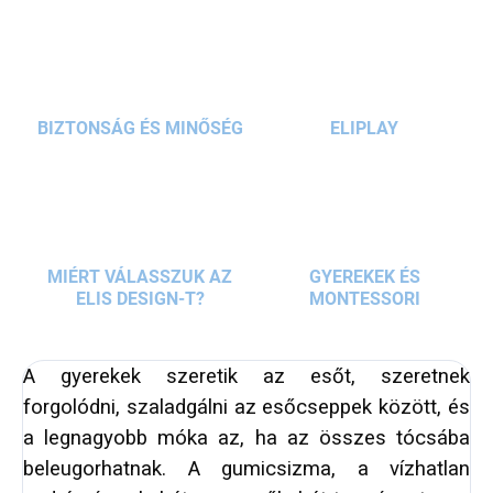
kel. Új színek jelennek meg és
az esernyő
hirtelen szebb és vidámabb
mint száraz időben.
Ezzel az esernyővel
a gyerekek nagyon várják
az esőt
.
BIZTONSÁG ÉS MINŐSÉG
ELIPLAY
MIÉRT VÁLASSZUK AZ
GYEREKEK ÉS
ELIS DESIGN-T?
MONTESSORI
A gyerekek szeretik az esőt, szeretnek
forgolódni, szaladgálni az esőcseppek között, és
a legnagyobb móka az, ha az összes tócsába
beleugorhatnak. A gumicsizma, a vízhatlan