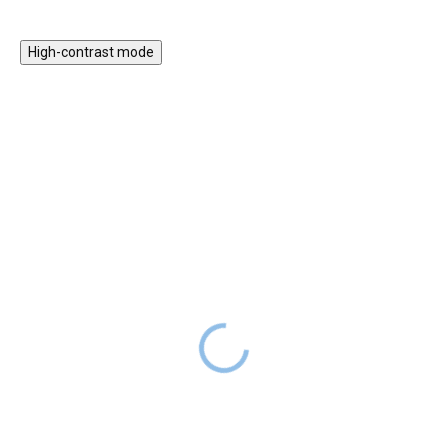
High-contrast mode
ERRE A TERMÉKRE
MÁS KEDVEZMÉNY
NEM
ÉRVÉNYESÍTHETŐ.
KI A SZABADBA!
ÚJDONSÁG
Fa Montessori 5 az 1-
Homokozó padokkal és
ben hinta 2 az 1-ben
khaki árnyékolóval
rámpával - pasztell szett
65 990 Ft
RAKTÁRON
37 990 Ft
59 990 Ft
RAKTÁRON
29 990 Ft
A napellenzővel ellátott
homokozó ideális hely a friss
A továbbfejlesztett
levegőn való játékra. A gyerekek
multifunkcionális fa hinta 5 az 1-