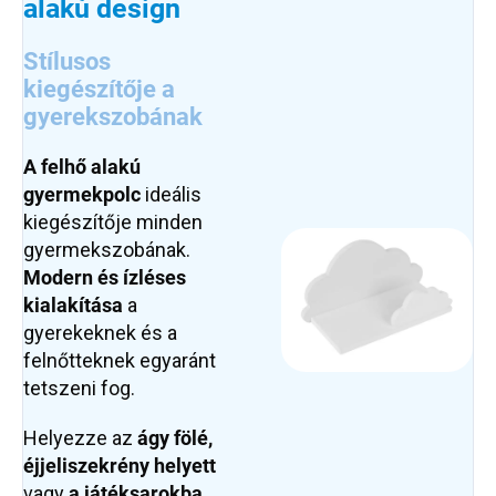
alakú design
Stílusos
kiegészítője a
gyerekszobának
A
felhő
alakú
gyermekpolc
ideális
kiegészítője minden
gyermekszobának.
Modern
és ízléses
kialakítása
a
gyerekeknek és a
felnőtteknek egyaránt
tetszeni fog.
Helyezze az
ágy fölé,
éjjeliszekrény helyett
vagy
a játéksarokba
,