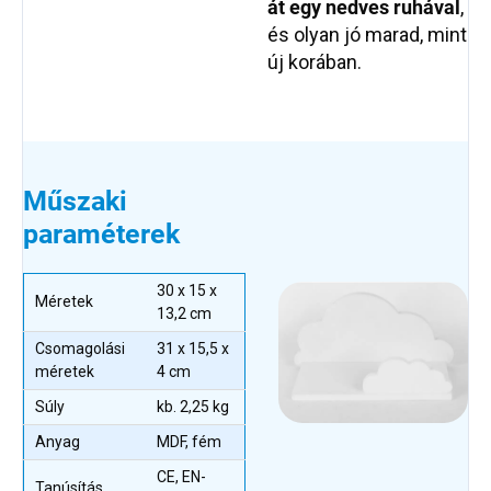
át egy nedves ruhával
,
és olyan jó marad, mint
új korában.
Műszaki
paraméterek
30 x 15 x
Méretek
13,2 cm
Csomagolási
31 x 15,5 x
méretek
4 cm
Súly
kb. 2,25 kg
Anyag
MDF, fém
CE, EN-
Tanúsítás