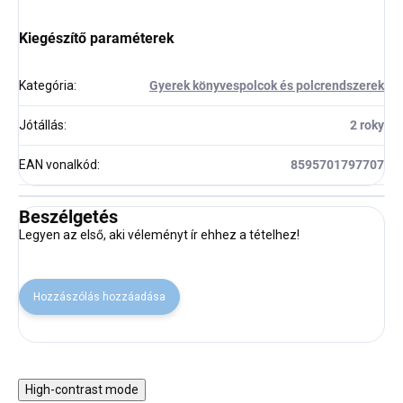
Kiegészítő paraméterek
Kategória
:
Gyerek könyvespolcok és polcrendszerek
Jótállás
:
2 roky
EAN vonalkód
:
8595701797707
Beszélgetés
Legyen az első, aki véleményt ír ehhez a tételhez!
Hozzászólás hozzáadása
High-contrast mode