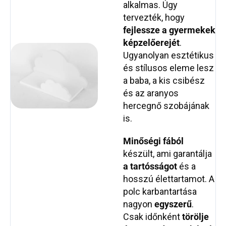
alkalmas. Úgy
tervezték, hogy
fejlessze a gyermekek
képzelőerejét
.
Ugyanolyan esztétikus
és stílusos eleme lesz
a baba, a kis csibész
és az aranyos
hercegnő szobájának
is.
Minőségi fából
készült, ami garantálja
a tartósságot
és a
hosszú élettartamot. A
polc karbantartása
nagyon
egyszerű
.
Csak időnként
törölje