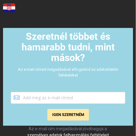
Szeretnél többet és
hamarabb tudni, mint
mások?
Az e-mail címed megadásával elfogadod az adatvédelmi
feltételeket
IGEN SZERETNÉM
Az e-mail cím megadásával jóváhagyja a
személyes adatok felhasználási feltételeit